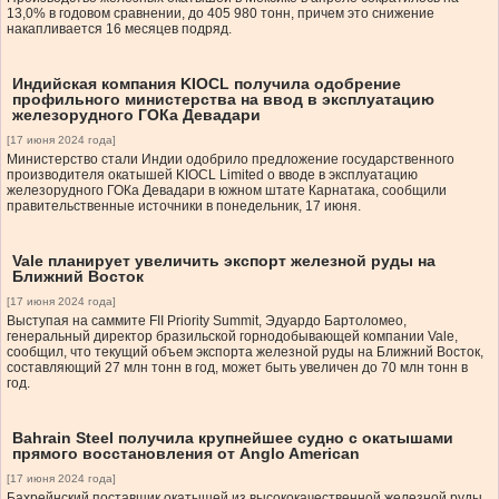
13,0% в годовом сравнении, до 405 980 тонн, причем это снижение
накапливается 16 месяцев подряд.
Индийская компания KIOCL получила одобрение
профильного министерства на ввод в эксплуатацию
железорудного ГОКа Девадари
[17 июня 2024 года]
Министерство стали Индии одобрило предложение государственного
производителя окатышей KIOCL Limited о вводе в эксплуатацию
железорудного ГОКа Девадари в южном штате Карнатака, сообщили
правительственные источники в понедельник, 17 июня.
Vale планирует увеличить экспорт железной руды на
Ближний Восток
[17 июня 2024 года]
Выступая на саммите FII Priority Summit, Эдуардо Бартоломео,
генеральный директор бразильской горнодобывающей компании Vale,
сообщил, что текущий объем экспорта железной руды на Ближний Восток,
составляющий 27 млн тонн в год, может быть увеличен до 70 млн тонн в
год.
Bahrain Steel получила крупнейшее судно с окатышами
прямого восстановления от Anglo American
[17 июня 2024 года]
Бахрейнский поставщик окатышей из высококачественной железной руды