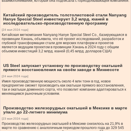
взаимопонимании, который она подписала с горнодобывающей компанией.
Китайский производитель толстолистовой стали Nanyang
Hanye Special Steel инвестирует 3,2 млрд. юаней в
исследовательско-производственную программу
[24 мая 2024 года]
Китайская меткомпания Nanyang Hanye Special Steel Co., базирующаяся в
провинции Хэнань, объявила, что её проект исследований, разработок и
глубокой трансформации стали для морских платформ и проектов
является ведущим проектом в провинции Хэнань в 2024 году с общим
объемом инвестиций 3,2 млрд. юаней (0,45 млрд. долларов США)
US Steel запускает установку по производству окатышей
прямого восстановления на своём заводе в Миннесоте
[24 мая 2024 года]
Имея производственную мощность около 4 млн тонн в год, новое
предприятие сможет производить как окатыши прямого восстановления,
так и окатыши доменного сорта, что позволит компании адаптироваться к
меняющимся рыночным условиям.
Производство железорудных окатышей в Мексике в марте
упало до 22-летнего минимума
[23 мая 2024 года]
Производство железорудных окатышей в Мексике снизилось на 21,9% в
марте по сравнению с аналогичным периодом прошлого года до 329 545