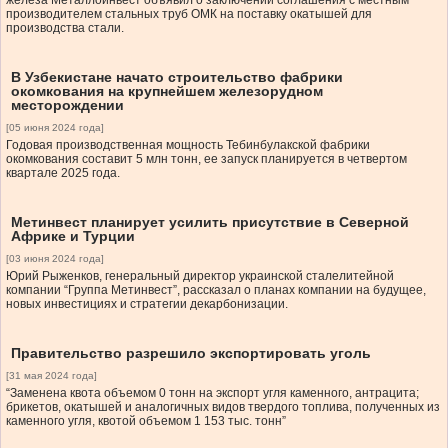
железа Металлоинвест объявил о заключении соглашения с местным
производителем стальных труб ОМК на поставку окатышей для
производства стали.
В Узбекистане начато строительство фабрики
окомкования на крупнейшем железорудном
месторождении
[05 июня 2024 года]
Годовая производственная мощность Тебинбулакской фабрики
окомкования составит 5 млн тонн, ее запуск планируется в четвертом
квартале 2025 года.
Метинвест планирует усилить присутствие в Северной
Африке и Турции
[03 июня 2024 года]
Юрий Рыженков, генеральный директор украинской сталелитейной
компании “Группа Метинвест”, рассказал о планах компании на будущее,
новых инвестициях и стратегии декарбонизации.
Правительство разрешило экспортировать уголь
[31 мая 2024 года]
“Заменена квота объемом 0 тонн на экспорт угля каменного, антрацита;
брикетов, окатышей и аналогичных видов твердого топлива, полученных из
каменного угля, квотой объемом 1 153 тыс. тонн”