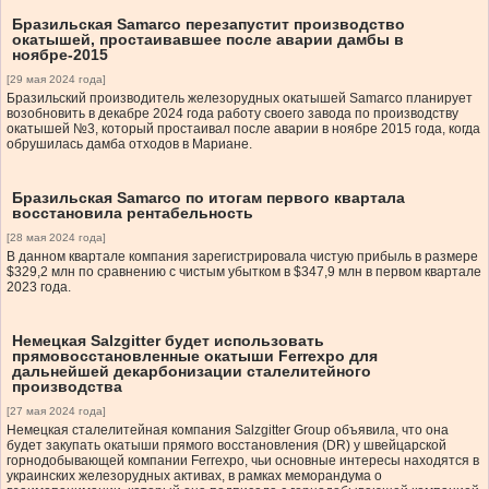
Бразильская Samarco перезапустит производство
окатышей, простаивавшее после аварии дамбы в
ноябре-2015
[29 мая 2024 года]
Бразильский производитель железорудных окатышей Samarco планирует
возобновить в декабре 2024 года работу своего завода по производству
окатышей №3, который простаивал после аварии в ноябре 2015 года, когда
обрушилась дамба отходов в Мариане.
Бразильская Samarco по итогам первого квартала
восстановила рентабельность
[28 мая 2024 года]
В данном квартале компания зарегистрировала чистую прибыль в размере
$329,2 млн по сравнению с чистым убытком в $347,9 млн в первом квартале
2023 года.
Немецкая Salzgitter будет использовать
прямовосстановленные окатыши Ferrexpo для
дальнейшей декарбонизации сталелитейного
производства
[27 мая 2024 года]
Немецкая сталелитейная компания Salzgitter Group объявила, что она
будет закупать окатыши прямого восстановления (DR) у швейцарской
горнодобывающей компании Ferrexpo, чьи основные интересы находятся в
украинских железорудных активах, в рамках меморандума о