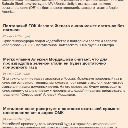
Bahrain Steel получил судно MV Ubuntu Unity с окатышами прямого
восстановления (DR) от британского горнодобывающего гиганта Anglo
American.
Полтавский ГОК беглого Жеваго снова может остаться без
вагонов
[12 июня 2024 года]
Офис генпрокурора подал ходатайство о повторном аресте и запрете
использования 2382 полувагонов Полтавского ГОКа группы Ferrexpo
Меткомпания Алексея Мордашова считает, что для
производства зелёной стали ей будет достаточно
природного газа
[10 июня 2024 года]
“Эта технология не имеет аналогов в России. Используя природный газ в
качестве основного топлива, мы сможем производить экологически чистое
сырье для наших доменных печей. На его основе мы будем производить
качественную сталь с низким углеродным следом”, — заявил председатель
правления “Северстали” Алексей Мордашов.
Металлоинвест рапортует о поставке окатышей прямого
восстановления в адрес ОМК
[10 июня 2024 года]
Российский производитель железной руды и горячебрикетированного