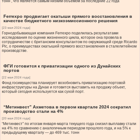
тонн , что является самым низким объемом за последние 22 года
Ferrexpo продвигает окатыши прямого восстановления в
качестве бюджетного низкоэмиссионного решения
[23 мая 2024 года]
Горнодобывающая компания Ferrexpo поделилась результатами
исследования по оценке жизненного цикла, которое она провела в
сотрудничестве с британским консультантом по окружающей среде Ricardo
Plc, о преимуществах окатышей прямого восстановления в сталелитейном
производстве.
ФГИ готовится к приватизации одного из Дунайских
портов
[22 мая 2024 года]
Фонд госимущества планирует возобновить приватизацию портовой
инфраструктуры на Дунае и готовится выставить на продажу объект,
который сегодня используется как сухой порт.
“Метинвест” Ахметова в первом квартале 2024 сократил
производство стали на 4%
[20 мая 2024 года]
“Метинвест” по итогам января-марта текущего года снизил выплавку стали
на 4% по сравнению с аналогичным периодом прошлого года, и на 5% к
предыдущему кварталу — до 469 тыс. тонн