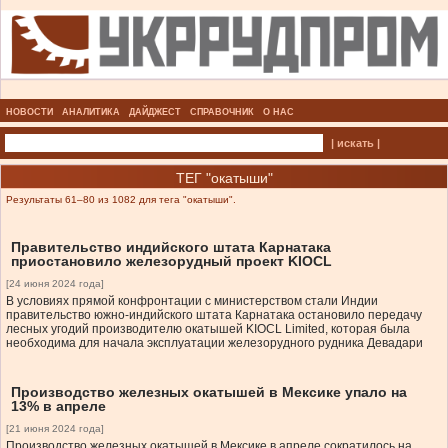
НОВОСТИ
АНАЛИТИКА
ДАЙДЖЕСТ
СПРАВОЧНИК
О НАС
| искать |
ТЕГ "окатыши"
Результаты 61–80 из 1082 для тега "окатыши".
Правительство индийского штата Карнатака
приостановило железорудный проект KIOCL
[24 июня 2024 года]
В условиях прямой конфронтации с министерством стали Индии
правительство южно-индийского штата Карнатака остановило передачу
лесных угодий производителю окатышей KIOCL Limited, которая была
необходима для начала эксплуатации железорудного рудника Девадари
Производство железных окатышей в Мексике упало на
13% в апреле
[21 июня 2024 года]
Производство железных окатышей в Мексике в апреле сократилось на