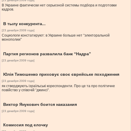
[23 декабря 2009 года]
В Украине фактически нет серьезной системы подбора и подготовки
кадров.
В тылу конкурента...
[23 декабря 2009 года]
Социологи констатируют: в Украине больше нет “электоральной
монополии”
Партия регионов развалила банк “Надра”
[23 декабря 2009 года]
Юлія Тимошенко приховує своє єврейське походження
[23 декабря 2009 года]
як стверджують ізраїльські кореспонденти. Про це та про політичне
повійство у співочій “джинсі”.
Виктор Янукович боится наказания
[23 декабря 2009 года]
Комиссия под елочку