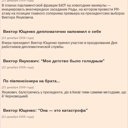
[23 декабря 2009 года]
В планах парламентской фракции БЮТ на новогодние каникулы —
инициировать внеочередное заседание Рады, на котором провести PR-
атаку на позиции главного соперника премьера на президентских выборах
Виктора Януковича.
Виктор Ющенко дипломатично напомнил о себе
[23 декабря 2009 года]
Вчера президент Виктор Ющенко принял участие в праздновании Дня
работников дипломатической службы.
Виктор Янукович: “Мое детство было голодным”
[22 декабря 2009 года]
По півпенсіонера на брата...
[22 декабря 2009 года]
Янукович, балотуючись у президенти, діє в Києві тими самими методами, що
й Черновецький.
Виктор Ющенко: “Она — это катастрофа”
[22 декабря 2009 года]