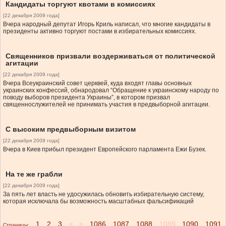
Кандидаты торгуют квотами в комиссиях
[22 декабря 2009 года]
Вчера народный депутат Игорь Криль написал, что многие кандидаты в
президенты активно торгуют постами в избирательных комиссиях.
Священников призвали воздерживаться от политической
агитации
[22 декабря 2009 года]
Вчера Всеукраинский совет церквей, куда входят главы основных
украинских конфессий, обнародовал “Обращение к украинскому народу по
поводу выборов президента Украины”, в котором призвал
священнослужителей не принимать участия в предвыборной агитации.
С высоким предвыборным визитом
[22 декабря 2009 года]
Вчера в Киев прибыл президент Европейского парламента Ежи Бузек.
На те же грабли
[22 декабря 2009 года]
За пять лет власть не удосужилась обновить избирательную систему,
которая исключала бы возможность масштабных фальсификаций
1
2
3
<...>
1086
1087
1088
1089
1090
1091
Страницы: