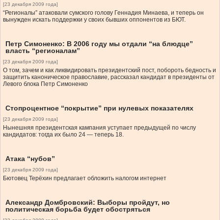
[23 декабря 2009 года]
“Регионалы” атаковали сумского голову Геннадия Минаева, и теперь он
вынужден искать поддержки у своих бывших оппонентов из БЮТ.
Петр Симоненко: В 2006 году мы отдали “на блюдце”
власть “регионалам”
[23 декабря 2009 года]
О том, зачем и как ликвидировать президентский пост, побороть бедность и
защитить каноническое православие, рассказал кандидат в президенты от
Левого блока Петр Симоненко
Стопроцентное “покрытие” при нулевых показателях
[23 декабря 2009 года]
Нынешняя президентская кампания уступает предыдущей по числу
кандидатов: тогда их было 24 — теперь 18.
Атака “нубов”
[23 декабря 2009 года]
Бютовец Терёхин предлагает обложить налогом интернет
Александр Домбровский: Выборы пройдут, но
политическая борьба будет обостряться