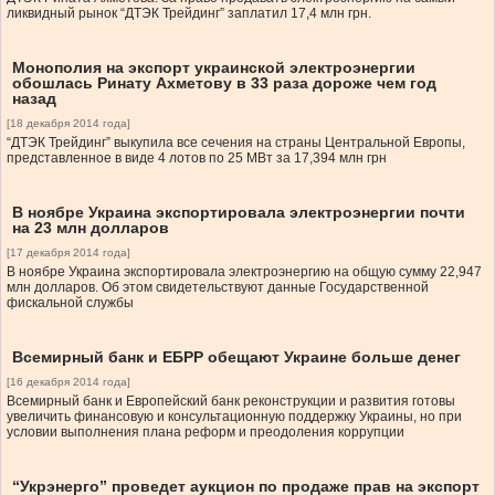
ликвидный рынок “ДТЭК Трейдинг” заплатил 17,4 млн грн.
Монополия на экспорт украинской электроэнергии
обошлась Ринату Ахметову в 33 раза дороже чем год
назад
[18 декабря 2014 года]
“ДТЭК Трейдинг” выкупила все сечения на страны Центральной Европы,
представленное в виде 4 лотов по 25 МВт за 17,394 млн грн
В ноябре Украина экспортировала электроэнергии почти
на 23 млн долларов
[17 декабря 2014 года]
В ноябре Украина экспортировала электроэнергию на общую сумму 22,947
млн долларов. Об этом свидетельствуют данные Государственной
фискальной службы
Всемирный банк и ЕБРР обещают Украине больше денег
[16 декабря 2014 года]
Всемирный банк и Европейский банк реконструкции и развития готовы
увеличить финансовую и консультационную поддержку Украины, но при
условии выполнения плана реформ и преодоления коррупции
“Укрэнерго” проведет аукцион по продаже прав на экспорт