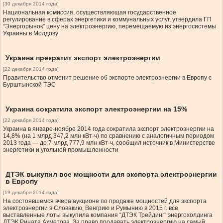
[30 декабря 2014 года]
Национальная комиссия, осуществляющая государственное
регулирование в сферах энергетики и коммунальных услуг, утвердила ГП
“Энергорынок” цену на электроэнергию, перемещаемую из энергосистемы
Украины в Молдову
Украина прекратит экспорт электроэнергии
[22 декабря 2014 года]
Правительство отменит решение об экспорте электроэнергии в Европу с
Бурштынской ТЭС
Украина сократила экспорт электроэнергии на 15%
[22 декабря 2014 года]
Украина в январе-ноябре 2014 года сократила экспорт электроэнергии на
14,8% (на 1 млрд 347,2 млн кВт-ч) по сравнению с аналогичным периодом
2013 года — до 7 млрд 777,9 млн кВт-ч, сообщил источник в Министерстве
энергетики и угольной промышленности
ДТЭК выкупил все мощности для экспорта электроэнергии
в Европу
[19 декабря 2014 года]
На состоявшемся вчера аукционе по продаже мощностей для экспорта
электроэнергии в Словакию, Венгрию и Румынию в 2015 г. все
выставленные лоты выкупила компания “ДТЭК Трейдинг” энергохолдинга
ДТЭК Рината Ахметова. За право продавать электроэнергию на самый