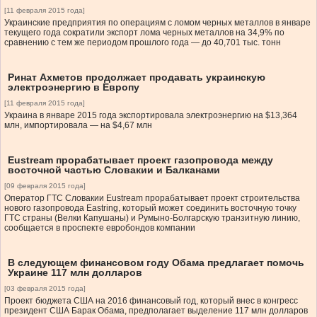
[11 февраля 2015 года]
Украинские предприятия по операциям с ломом черных металлов в январе
текущего года сократили экспорт лома черных металлов на 34,9% по
сравнению с тем же периодом прошлого года — до 40,701 тыс. тонн
Ринат Ахметов продолжает продавать украинскую
электроэнергию в Европу
[11 февраля 2015 года]
Украина в январе 2015 года экспортировала электроэнергию на $13,364
млн, импортировала — на $4,67 млн
Eustream прорабатывает проект газопровода между
восточной частью Словакии и Балканами
[09 февраля 2015 года]
Оператор ГТС Словакии Eustream прорабатывает проект строительства
нового газопровода Eastring, который может соединить восточную точку
ГТС страны (Велки Капушаны) и Румыно-Болгарскую транзитную линию,
сообщается в проспекте евробондов компании
В следующем финансовом году Обама предлагает помочь
Украине 117 млн долларов
[03 февраля 2015 года]
Проект бюджета США на 2016 финансовый год, который внес в конгресс
президент США Барак Обама, предполагает выделение 117 млн долларов