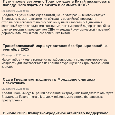
Путин после встречи с Трампом едет в Китай праздновать
победу. Чего ждать от визита и саммита ШОС?
[31 августа 2025 года]
Владимир Путин снова едет в Китай, но на этот раз — в новом статусе.
Впервые с момента вторжения в Украину российский президент
отправился к своему главному союзнику не как вассал Си Цзиньпина,
загнанный в угол западными санкциями, а как мировой лидер, который на
равных говорит с президентом США — ведущей экономической и военной
державы планеты и главного соперника Китая.
Трансбалканский маршрут остался без бронирований на
сентябрь 2025
[29 августа 2025 года]
На сентябрь ни одна компания не забронировала транспортировочные
мощности для поставок газа из Греции в Украину через Трансбалканский
коридор
Суд в Греции экстрадирует в Молдавию олигарха
Плахотнюка
[29 августа 2025 года]
Апелляционный суд в Греции разрешил экстрадицию молдавского олигарха
Владимира Плахотнюка в Молдову, обвиняемого в ряде финансовых
преступлений
В июле 2025 Экспортно-кредитное агентство поддержало