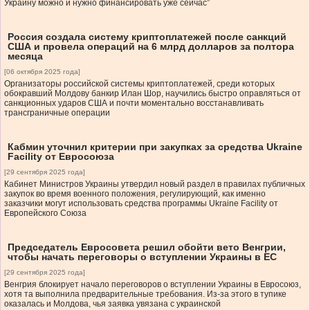
Украину можно и нужно финансировать уже сейчас”
Россия создала систему криптоплатежей после санкций
США и провела операций на 6 млрд долларов за полтора
месяца
[06 октября 2025 года]
Организаторы российской системы криптоплатежей, среди которых
обокравший Молдову банкир Илан Шор, научились быстро оправляться от
санкционных ударов США и почти моментально восстанавливать
трансграничные операции
Кабмин уточнил критерии при закупках за средства Ukraine
Facility от Евросоюза
[29 сентября 2025 года]
Кабинет Министров Украины утвердил новый раздел в правилах публичных
закупок во время военного положения, регулирующий, как именно
заказчики могут использовать средства программы Ukraine Facility от
Европейского Союза
Председатель Евросовета решил обойти вето Венгрии,
чтобы начать переговоры о вступлении Украины в ЕС
[29 сентября 2025 года]
Венгрия блокирует начало переговоров о вступлении Украины в Евросоюз,
хотя та выполнила предварительные требования. Из-за этого в тупике
оказалась и Молдова, чья заявка увязана с украинской