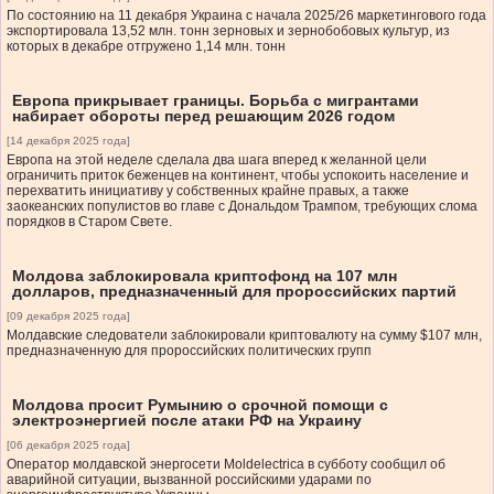
По состоянию на 11 декабря Украина с начала 2025/26 маркетингового года
экспортировала 13,52 млн. тонн зерновых и зернобобовых культур, из
которых в декабре отгружено 1,14 млн. тонн
Европа прикрывает границы. Борьба с мигрантами
набирает обороты перед решающим 2026 годом
[14 декабря 2025 года]
Европа на этой неделе сделала два шага вперед к желанной цели
ограничить приток беженцев на континент, чтобы успокоить население и
перехватить инициативу у собственных крайне правых, а также
заокеанских популистов во главе с Дональдом Трампом, требующих слома
порядков в Старом Свете.
Молдова заблокировала криптофонд на 107 млн
долларов, предназначенный для пророссийских партий
[09 декабря 2025 года]
Молдавские следователи заблокировали криптовалюту на сумму $107 млн,
предназначенную для пророссийских политических групп
Молдова просит Румынию о срочной помощи с
электроэнергией после атаки РФ на Украину
[06 декабря 2025 года]
Оператор молдавской энергосети Moldelectrica в субботу сообщил об
аварийной ситуации, вызванной российскими ударами по