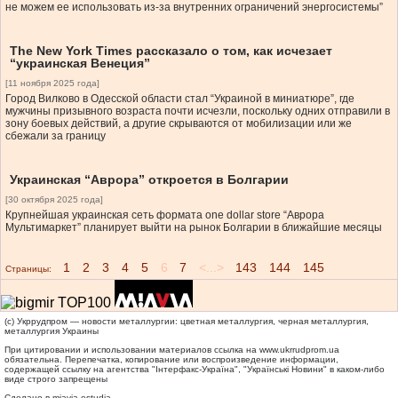
не можем ее использовать из-за внутренних ограничений энергосистемы”
The New York Times рассказало о том, как исчезает
“украинская Венеция”
[11 ноября 2025 года]
Город Вилково в Одесской области стал “Украиной в миниатюре”, где
мужчины призывного возраста почти исчезли, поскольку одних отправили в
зону боевых действий, а другие скрываются от мобилизации или же
сбежали за границу
Украинская “Аврора” откроется в Болгарии
[30 октября 2025 года]
Крупнейшая украинская сеть формата one dollar store “Аврора
Мультимаркет” планирует выйти на рынок Болгарии в ближайшие месяцы
1
2
3
4
5
6
7
<...>
143
144
145
Страницы:
(c) Укррудпром — новости металлургии: цветная металлургия, черная металлургия,
металлургия Украины
При цитировании и использовании материалов ссылка на
www.ukrrudprom.ua
обязательна. Перепечатка, копирование или воспроизведение информации,
содержащей ссылку на агентства "Iнтерфакс-Україна", "Українськi Новини" в каком-либо
виде строго запрещены
Сделано в miavia estudia.