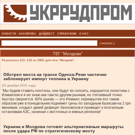
НОВОСТИ
АНАЛИТИКА
ДАЙДЖЕСТ
СПРАВОЧНИК
О НАС
| искать |
ТЕГ "Молдова"
Результаты 101–120 из 2881 для тега "Молдова".
Обстрел моста на трассе Одесса-Рени частично
заблокирует импорт топлива в Украину
[20 декабря 2025 года]
“Мы будем ставить понтоны, они будут их сносить, нарушится логистика с
Измаилом и я не знаю как там по другим рынкам, но топливный точно
быстро свернется. 60% рынка — это Измаил, перекрытие его таким
образом уже в понедельник поднимет цены по западным базисам на 2 грн
минимум, создаст дикий дефицит бензовозов и приведет к поэтапным
остановкам АЗС, начиная с восточных и южных регионов”
Украина и Молдова готовят альтернативные маршруты
после удара РФ по стратегическому мосту