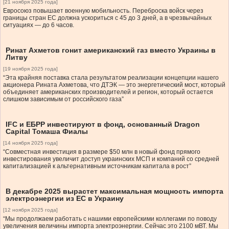
[21 ноября 2025 года]
Евросоюз повышает военную мобильность. Переброска войск через
границы стран ЕС должна ускориться с 45 до 3 дней, а в чрезвычайных
ситуациях — до 6 часов.
Ринат Ахметов гонит американский газ вместо Украины в
Литву
[19 ноября 2025 года]
“Эта крайняя поставка стала результатом реализации концепции нашего
акционера Рината Ахметова, что ДТЭК — это энергетический мост, который
объединяет американских производителей и регион, который остается
слишком зависимым от российского газа”
IFC и ЕБРР инвестируют в фонд, основанный Dragon
Capital Томаша Фиалы
[14 ноября 2025 года]
“Совместная инвестиция в размере $50 млн в новый фонд прямого
инвестирования увеличит доступ украинских МСП и компаний со средней
капитализацией к альтернативным источникам капитала в рост”
В декабре 2025 вырастет максимальная мощность импорта
электроэнергии из ЕС в Украину
[12 ноября 2025 года]
“Мы продолжаем работать с нашими европейскими коллегами по поводу
увеличения величины импорта электроэнергии. Сейчас это 2100 мВТ. Мы