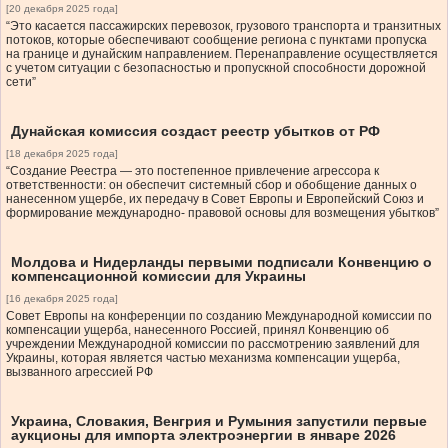
[20 декабря 2025 года]
“Это касается пассажирских перевозок, грузового транспорта и транзитных
потоков, которые обеспечивают сообщение региона с пунктами пропуска
на границе и дунайским направлением. Перенаправление осуществляется
с учетом ситуации с безопасностью и пропускной способности дорожной
сети”
Дунайская комиссия создаст реестр убытков от РФ
[18 декабря 2025 года]
“Создание Реестра — это постепенное привлечение агрессора к
ответственности: он обеспечит системный сбор и обобщение данных о
нанесенном ущербе, их передачу в Совет Европы и Европейский Союз и
формирование международно- правовой основы для возмещения убытков”
Молдова и Нидерланды первыми подписали Конвенцию о
компенсационной комиссии для Украины
[16 декабря 2025 года]
Совет Европы на конференции по созданию Международной комиссии по
компенсации ущерба, нанесенного Россией, принял Конвенцию об
учреждении Международной комиссии по рассмотрению заявлений для
Украины, которая является частью механизма компенсации ущерба,
вызванного агрессией РФ
Украина, Словакия, Венгрия и Румыния запустили первые
аукционы для импорта электроэнергии в январе 2026