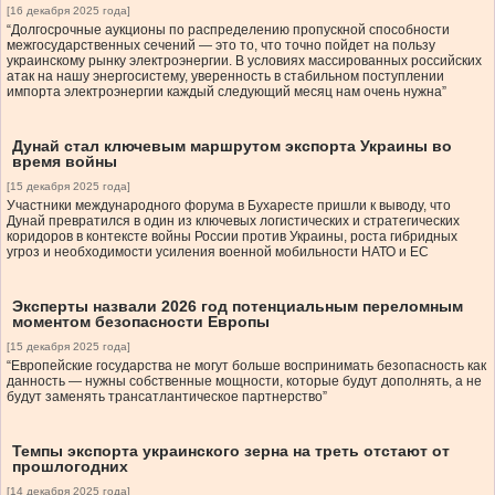
[16 декабря 2025 года]
“Долгосрочные аукционы по распределению пропускной способности
межгосударственных сечений — это то, что точно пойдет на пользу
украинскому рынку электроэнергии. В условиях массированных российских
атак на нашу энергосистему, уверенность в стабильном поступлении
импорта электроэнергии каждый следующий месяц нам очень нужна”
Дунай стал ключевым маршрутом экспорта Украины во
время войны
[15 декабря 2025 года]
Участники международного форума в Бухаресте пришли к выводу, что
Дунай превратился в один из ключевых логистических и стратегических
коридоров в контексте войны России против Украины, роста гибридных
угроз и необходимости усиления военной мобильности НАТО и ЕС
Эксперты назвали 2026 год потенциальным переломным
моментом безопасности Европы
[15 декабря 2025 года]
“Европейские государства не могут больше воспринимать безопасность как
данность — нужны собственные мощности, которые будут дополнять, а не
будут заменять трансатлантическое партнерство”
Темпы экспорта украинского зерна на треть отстают от
прошлогодних
[14 декабря 2025 года]