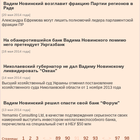
Вадим Новинский возглавит фракцию Партии регионов в
Раде
[20 мая 2014 года]
Александра Ефремова могут лишить полномочий лидера парламентской
фракции ПР
На обанкротившийся банк Вадима Новинского помимо
него претендует Укргазбанк
[16 мая 2014 года]
Николаевский губернатор не дал Вадиму Новинскому
ликвидировать “Океан”
[14 мая 2014 года]
Высший хозяйственный суд Украины отменил постановление
хозяйственного суда Николаевской области от 1 ноября 2013 года
Вадим Новинский решил спасти свой банк “Форум”
[13 мая 2014 года]
Yernamio Consulting Ltd, в качестве подтверждения серьезности своих
намерений выступить инвестором неплатежеспособного банка,
перечислила на специальный счет в НБУ $50 млн
1
2
3
<...>
89
90
91
92
93
<...>
97
98
Страницы: