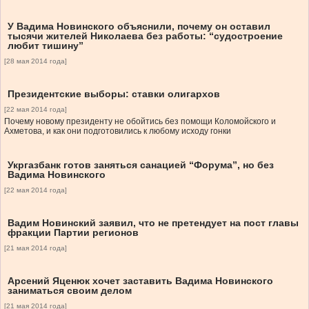
У Вадима Новинского объяснили, почему он оставил
тысячи жителей Николаева без работы: “судостроение
любит тишину”
[28 мая 2014 года]
Президентские выборы: ставки олигархов
[22 мая 2014 года]
Почему новому президенту не обойтись без помощи Коломойского и
Ахметова, и как они подготовились к любому исходу гонки
Укргазбанк готов заняться санацией “Форума”, но без
Вадима Новинского
[22 мая 2014 года]
Вадим Новинский заявил, что не претендует на пост главы
фракции Партии регионов
[21 мая 2014 года]
Арсений Яценюк хочет заставить Вадима Новинского
заниматься своим делом
[21 мая 2014 года]