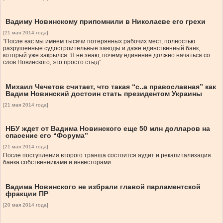
Вадиму Новинскому припомнили в Николаеве его грехи
[21 мая 2014 года]
“После вас мы имеем тысячи потерянных рабочих мест, полностью
разрушенные судостроительные заводы и даже единственный банк,
который уже закрылся. Я не знаю, почему единение должно начаться со
слов Новинского, это просто стыд”
Михаил Чечетов считает, что такая “с..а православная” как
Вадим Новинский достоин стать президентом Украины
[21 мая 2014 года]
НБУ ждет от Вадима Новинского еще 50 млн долларов на
спасение его “Форума”
[21 мая 2014 года]
После поступления второго транша состоится аудит и рекапитализация
банка собственниками и инвесторами
Вадима Новинского не избрали главой парламентской
фракции ПР
[20 мая 2014 года]