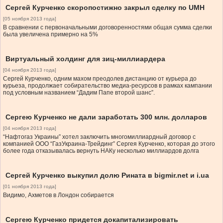
Сергей Курченко скоропостижно закрыл сделку по UMH
[05 ноября 2013 года]
В сравнении с первоначальными договоренностями общая сумма сделки
была увеличена примерно на 5%
Виртуальный холдинг для зиц-миллиардера
[04 ноября 2013 года]
Сергей Курченко, одним махом преодолев дистанцию от курьера до
курьеза, продолжает собирательство медиа-ресурсов в рамках кампании
под условным названием “Дадим Папе второй шанс”.
Сергею Курченко не дали заработать 300 млн. долларов
[04 ноября 2013 года]
“Нафтогаз Украины” хотел заключить многомиллиардный договор с
компанией ООО “ГазУкраина-Трейдинг” Cергея Курченко, которая до этого
более года отказывалась вернуть НАКу несколько миллиардов долга
Сергей Курченко выкупил долю Рината в bigmir.net и i.ua
[01 ноября 2013 года]
Видимо, Ахметов в Лондон собирается
Сергею Курченко придется докапитализировать