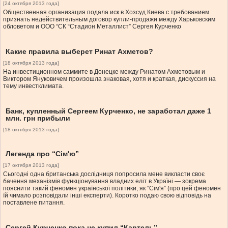
[24 октября 2013 года]
Общественная организация подала иск в Хозсуд Киева с требованием
признать недействительным договор купли-продажи между Харьковским
обловетом и ООО “СК “Стадион Металлист” Сергея Курченко
Какие правила выберет Ринат Ахметов?
[18 октября 2013 года]
На инвестиционном саммите в Донецке между Ринатом Ахметовым и
Виктором Януковичем произошла знаковая, хотя и краткая, дискуссия на
тему инвестклимата.
Банк, купленный Сергеем Курченко, не заработал даже 1
млн. грн прибыли
[18 октября 2013 года]
Легенда про “Сім'ю”
[17 октября 2013 года]
Сьогодні одна британська дослідниця попросила мене викласти своє
бачення механізмів функціонування владних еліт в Україні — зокрема
пояснити такий феномен української політики, як “Сім'я” (про цей феномен
їй чимало розповідали інші експерти). Коротко подаю свою відповідь на
поставлене питання.
Сергей Курченко пока не купил “Картель”