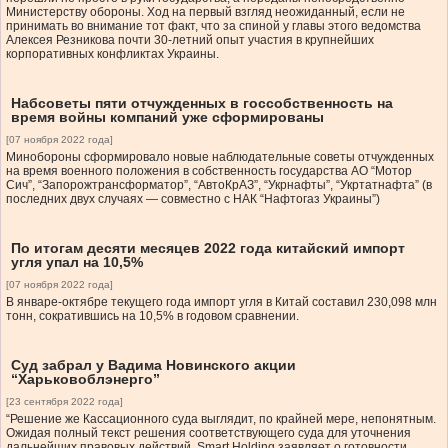
Министерству обороны. Ход на первый взгляд неожиданный, если не
принимать во внимание тот факт, что за спиной у главы этого ведомства
Алексея Резникова почти 30-летний опыт участия в крупнейших
корпоративных конфликтах Украины.
Набсоветы пяти отчужденных в госсобственность на
время войны компаний уже сформированы
[07 ноября 2022 года]
Минобороны сформировало новые наблюдательные советы отчужденных
на время военного положения в собственность государства АО “Мотор
Сич”, “Запорожтрансформатор”, “АвтоКрАЗ”, “Укрнафты”, “Укртатнафта” (в
последних двух случаях — совместно с НАК “Нафтогаз Украины”)
По итогам десяти месяцев 2022 года китайский импорт
угля упал на 10,5%
[07 ноября 2022 года]
В январе-октябре текущего года импорт угля в Китай составил 230,098 млн
тонн, сократившись на 10,5% в годовом сравнении.
Суд забрал у Вадима Новинского акции
“Харьковоблэнерго”
[23 сентября 2022 года]
“Решение же Кассационного суда выглядит, по крайней мере, непонятным.
Ожидая полный текст решения соответствующего суда для уточнения
дальнейших правовых действий, Smart Holding заявляет о готовности