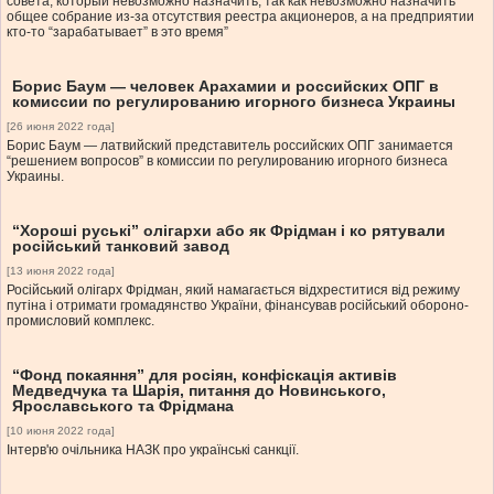
совета, который невозможно назначить, так как невозможно назначить
общее собрание из-за отсутствия реестра акционеров, а на предприятии
кто-то “зарабатывает” в это время”
Борис Баум — человек Арахамии и российских ОПГ в
комиссии по регулированию игорного бизнеса Украины
[26 июня 2022 года]
Борис Баум — латвийский представитель российских ОПГ занимается
“решением вопросов” в комиссии по регулированию игорного бизнеса
Украины.
“Хороші руські” олігархи або як Фрідман і ко рятували
російський танковий завод
[13 июня 2022 года]
Російський олігарх Фрідман, який намагається відхреститися від режиму
путіна і отримати громадянство України, фінансував російський обороно-
промисловий комплекс.
“Фонд покаяння” для росіян, конфіскація активів
Медведчука та Шарія, питання до Новинського,
Ярославського та Фрідмана
[10 июня 2022 года]
Інтерв'ю очільника НАЗК про українські санкції.