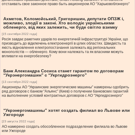
отстаивать свое законное право быть акционером АО “Харьковоблэнерго”
Ахметов, Коломойський, Григоришин, депутати ОПЗЖ і,
можливо, злодії в законі. Хто володіє українськими
обленерго, від яких залежить, чи буде світло взимку
[15 сентября 2022 года]
Росія завдає ракетних ударів по енергетичній інфраструктурі України, що
призводить до відключень електроенергії в цілих областях. Швидкість та
якість відновлення електропостачання залежать від регіональних
монополістів — обленерго. Кому вони належать та як власники можуть
впливати на енергобезпеку?
Банк Александра Сосиса станет гарантом по договорам
“Укрэнергомашин” с “Укргидроэнерго”
[13 сентября 2022 года]
Акционеры АО “Украинские энергетические машины” намерены одобрить
ряд договоров с банком “Альянс” (Киев) о получении банковских гарантий
на выполнение условий контрактных договоров с АО “Укргидроэнерго”
“Укрэнергомашины” хотят создать филиал во Львове или
Ужгороде
[23 августа 2022 года]
АО намерено создать обособленное подразделение филиала во Львове
или Ужгороде