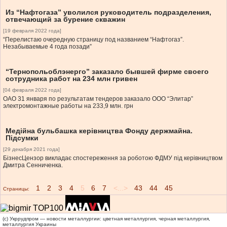
Из “Нафтогаза” уволился руководитель подразделения,
отвечающий за бурение скважин
[19 февраля 2022 года]
“Перелистаю очередную страницу под названием “Нафтогаз”.
Незабываемые 4 года позади”
“Тернопольоблэнерго” заказало бывшей фирме своего
сотрудника работ на 234 млн гривен
[04 февраля 2022 года]
ОАО 31 января по результатам тендеров заказало ООО “Элитар”
электромонтажные работы на 233,9 млн. грн
Медійна бульбашка керівництва Фонду держмайна.
Підсумки
[29 декабря 2021 года]
БізнесЦензор викладає спостереження за роботою ФДМУ під керівництвом
Дмитра Сенниченка.
1
2
3
4
5
6
7
<...>
43
44
45
Страницы:
(c) Укррудпром — новости металлургии: цветная металлургия, черная металлургия,
металлургия Украины