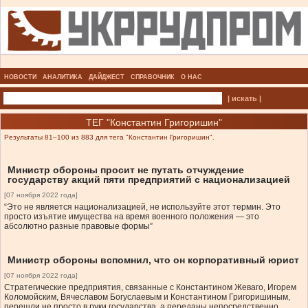
НОВОСТИ
АНАЛИТИКА
ДАЙДЖЕСТ
СПРАВОЧНИК
О НАС
| искать |
ТЕГ "Константин Григоришин"
Результаты 81–100 из 883 для тега "Константин Григоришин".
Министр обороны просит не путать отчуждение
государству акций пяти предприятий с национализацией
[07 ноября 2022 года]
“Это не является национализацией, не используйте этот термин. Это
просто изъятие имущества на время военного положения — это
абсолютно разные правовые формы”
Министр обороны вспомнил, что он корпоративный юрист
[07 ноября 2022 года]
Стратегические предприятия, связанные с Константином Жеваго, Игорем
Коломойским, Вячеславом Богуслаевым и Константином Григоришиным,
перешли не просто в руки государства, а переданы непосредственно