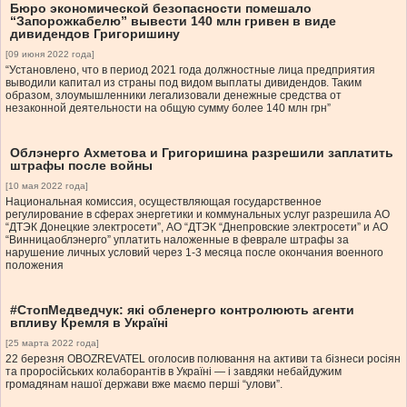
Бюро экономической безопасности помешало
“Запорожкабелю” вывести 140 млн гривен в виде
дивидендов Григоришину
[09 июня 2022 года]
“Установлено, что в период 2021 года должностные лица предприятия
выводили капитал из страны под видом выплаты дивидендов. Таким
образом, злоумышленники легализовали денежные средства от
незаконной деятельности на общую сумму более 140 млн грн”
Облэнерго Ахметова и Григоришина разрешили заплатить
штрафы после войны
[10 мая 2022 года]
Национальная комиссия, осуществляющая государственное
регулирование в сферах энергетики и коммунальных услуг разрешила АО
“ДТЭК Донецкие электросети”, АО “ДТЭК “Днепровские электросети” и АО
“Винницаоблэнерго” уплатить наложенные в феврале штрафы за
нарушение личных условий через 1-3 месяца после окончания военного
положения
#СтопМедведчук: які обленерго контролюють агенти
впливу Кремля в Україні
[25 марта 2022 года]
22 березня OBOZREVATEL оголосив полювання на активи та бізнеси росіян
та проросійських колаборантів в Україні — і завдяки небайдужим
громадянам нашої держави вже маємо перші “улови”.