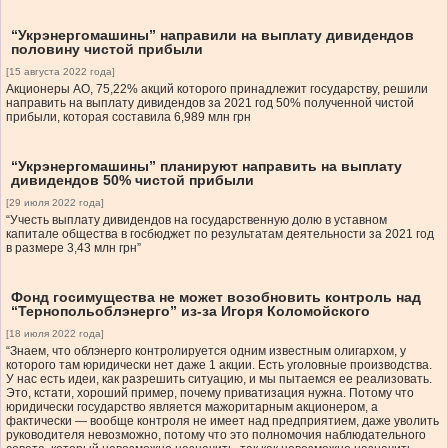
“Укрэнергомашины” направили на выплату дивидендов
половину чистой прибыли
[15 августа 2022 года]
Акционеры АО, 75,22% акций которого принадлежит государству, решили
направить на выплату дивидендов за 2021 год 50% полученной чистой
прибыли, которая составила 6,989 млн грн
“Укрэнергомашины” планируют направить на выплату
дивидендов 50% чистой прибыли
[29 июля 2022 года]
“Учесть выплату дивидендов на государственную долю в уставном
капитале общества в госбюджет по результатам деятельности за 2021 год
в размере 3,43 млн грн”
Фонд госимущества не может возобновить контроль над
“Тернопольоблэнерго” из-за Игоря Коломойского
[18 июля 2022 года]
“Знаем, что облэнерго контролируется одним известным олигархом, у
которого там юридически нет даже 1 акции. Есть уголовные производства.
У нас есть идеи, как разрешить ситуацию, и мы пытаемся ее реализовать.
Это, кстати, хороший пример, почему приватизация нужна. Потому что
юридически государство является мажоритарным акционером, а
фактически — вообще контроля не имеет над предприятием, даже уволить
руководителя невозможно, потому что это полномочия наблюдательного