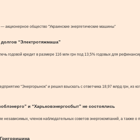
 — акционерное общество “Украинские энергетические машины”
я долгов “Электротяжмаша”
влечь годовой кредит в размере 116 млн грн под 13,5% годовых для рефинан
едприятию “Энергорынок” и решил взыскать с ответчика 18,97 млрд грн, из 
облэнерго” и “Харьковэнергосбыт” не состоялись
сле независимых, членов наблюдательных советов энергокомпаний, а также 
 Григоришина