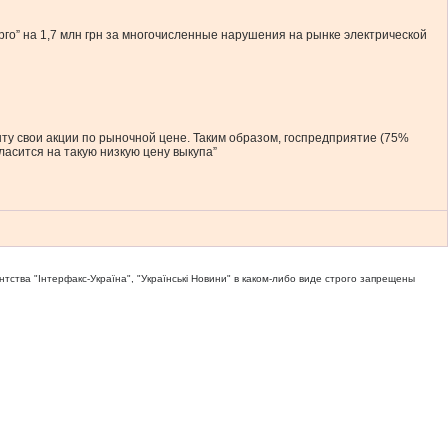
о” на 1,7 млн грн за многочисленные нарушения на рынке электрической
ту свои акции по рыночной цене. Таким образом, госпредприятие (75%
ласится на такую низкую цену выкупа”
тва "Iнтерфакс-Україна", "Українськi Новини" в каком-либо виде строго запрещены