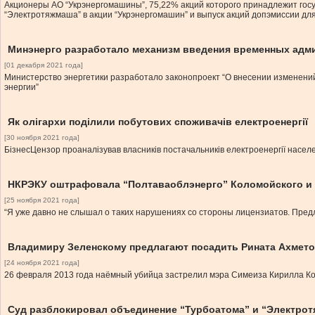
Акционеры АО “Укрэнергомашины”, 75,22% акций которого принадлежит госу
“Электротяжмаша” в акции “Укрэнергомашин” и выпуск акций допэмиссии дл
Минэнерго разработало механизм введения временных адми
[01 декабря 2021 года]
Министерство энергетики разработало законопроект “О внесении изменений
энергии”
Як олігархи поділили побутових споживачів електроенергії
[30 ноября 2021 года]
БізнесЦензор проаналізував власників постачальників електроенергії населен
НКРЭКУ оштрафовала “Полтаваоблэнерго” Коломойского и
[25 ноября 2021 года]
“Я уже давно не слышал о таких нарушениях со стороны лицензиатов. Предл
Владимиру Зеленскому предлагают посадить Рината Ахмето
[24 ноября 2021 года]
26 февраля 2013 года наёмный убийца застрелил мэра Симеиза Кирилла К
Суд разблокировал объединение “Турбоатома” и “Электро