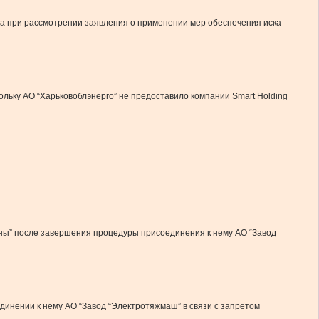
да при рассмотрении заявления о применении мер обеспечения иска
льку АО “Харьковоблэнерго” не предоставило компании Smart Holding
ины” после завершения процедуры присоединения к нему АО “Завод
динении к нему АО “Завод “Электротяжмаш” в связи с запретом