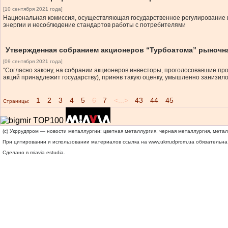
[10 сентября 2021 года]
Национальная комиссия, осуществляющая государственное регулирование в 
энергии и несоблюдение стандартов работы с потребителями
Утвержденная собранием акционеров “Турбоатома” рыночная
[09 сентября 2021 года]
“Согласно закону, на собрании акционеров инвесторы, проголосовавшие пр
акций принадлежит государству), приняв такую оценку, умышленно занизило
1
2
3
4
5
6
7
<...>
43
44
45
Страницы:
(c) Укррудпром — новости металлургии: цветная металлургия, черная металлургия, мета
При цитировании и использовании материалов ссылка на
www.ukrrudprom.ua
обязательна.
Сделано в miavia estudia.