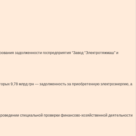
сирования задолженности госпредприятия “Завод “Электротяжмаш” и
которых 9,78 млрд грн — задолженность за приобретенную электроэнергию, а
о проведении специальной проверки финансово-хозяйственной деятельности