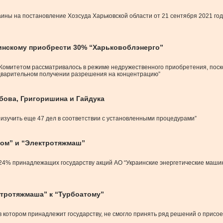
ны на постановление Хозсуда Харьковской области от 21 сентября 2021 го
нскому приобрести 30% “Харьковоблэнерго”
 Комитетом рассматривалось в режиме недружественного приобретения, поско
дварительном получении разрешения на концентрацию”
бова, Григоришина и Гайдука
изучить еще 47 дел в соответствии с установленными процедурами”
том” и “Электротяжмаш”
224% принадлежащих государству акций АО “Украинские энергетические маш
тротяжмаша” к “Турбоатому”
 котором принадлежит государству, не смогло принять ряд решений о присое