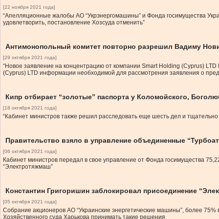
[22 ноября 2021 года]
“Апелляционные жалобы АО “Укрэнергомашины” и Фонда госимущества Украи
удовлетворить, постановление Хозсуда отменить”
Антимонопольный комитет повторно разрешил Вадиму Нови
[29 октября 2021 года]
“Новое заявление на концентрацию от компании Smart Holding (Cyprus) LTD
(Cyprus) LTD информации необходимой для рассмотрения заявления о пре
Кипр отбирает “золотые” паспорта у Коломойского, Боголю
[18 октября 2021 года]
“Кабинет министров также решил расследовать еще шесть дел и тщательно 
Правительство взяло в управление объединенные “Турбоа
[06 октября 2021 года]
Кабинет министров передал в свое управление от Фонда госимущества 75,
“Электротяжмаш”
Константин Григоришин заблокировал присоединение “Элек
[05 октября 2021 года]
Собрание акционеров АО “Украинские энергетические машины”, более 75% в
Хозяйственного суда Харькова принимать такие решения