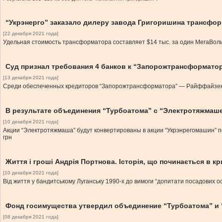
“Укрэнерго” заказало дилеру завода Григоришина трансфор
[22 декабря 2021 года]
Удельная стоимость трансформатора составляет $14 тыс. за один МегаВо
Суд признал требования 4 банков к “Запорожтрансформатор
[13 декабря 2021 года]
Среди обеспеченных кредиторов “Запорожтрансформатора” — Райффайзен
В результате объединения “Турбоатома” с “Электротяжмаше
[10 декабря 2021 года]
Акции “Электротяжмаша” будут конвертированы в акции “Укрэнрегомашин” 
грн
Життя і гроші Андрія Портнова. Історія, що починається в к
[10 декабря 2021 года]
Від життя у бандитському Луганську 1990-х до вимоги “допитати посадових 
Фонд госимущества утвердил объединение “Турбоатома” и
[08 декабря 2021 года]