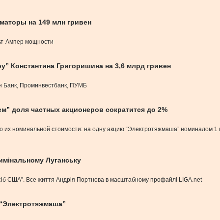
маторы на 149 млн гривен
льт-Ампер мощности
у” Константина Григоришина на 3,6 млрд гривен
 Банк, Проминвестбанк, ПУМБ
м” доля частных акционеров сократится до 2%
по их номинальной стоимости: на одну акцию “Электротяжмаша” номиналом 1
римінальному Луганську
осіб США”. Все життя Андрія Портнова в масштабному профайлі LIGA.net
 “Электротяжмаша”