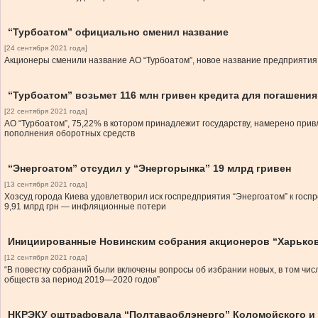
“Турбоатом” официально сменил название
[24 сентября 2021 года]
Акционеры сменили название АО “Турбоатом”, новое название предприятия
“Турбоатом” возьмет 116 млн гривен кредита для погашени
[22 сентября 2021 года]
АО “Турбоатом”, 75,22% в котором принадлежит государству, намерено при
пополнения оборотных средств
“Энергоатом” отсудил у “Энергорынка” 19 млрд гривен
[13 сентября 2021 года]
Хозсуд города Киева удовлетворил иск госпредприятия “Энергоатом” к госпр
9,91 млрд грн — инфляционные потери
Инициированные Новинским собрания акционеров “Харьков
[12 сентября 2021 года]
“В повестку собраний были включены вопросы об избрании новых, в том чи
обществ за период 2019—2020 годов”
НКРЭКУ оштрафовала “Полтаваоблэнерго” Коломойского и