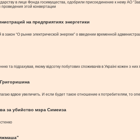
дарству в лице Фонда госимущества, одобрили присоединение к нему АО “Зав
я проведения этой конвертации
нистраций на предприятиях энергетики
 в закон “О рынке электрической энергии” о введении временной администра
ню та підрахував, якому відсотку побутових споживачів в Україні кожен з них
 Григоришина
агаю вдвое увеличить. И если будет такое отношение к потребителям, то о
ва за убийство мэра Симеиза
остенко
тяжмаша”