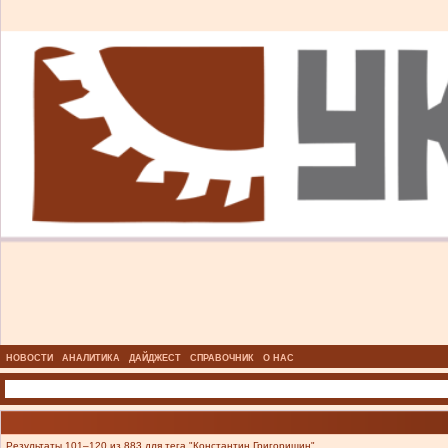
НОВОСТИ
АНАЛИТИКА
ДАЙДЖЕСТ
СПРАВОЧНИК
О НАС
Результаты 101–120 из 883 для тега "Константин Григоришин".