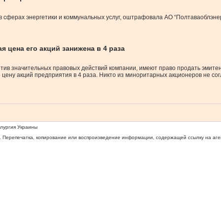
сферах энергетики и коммунальных услуг, оштрафовала АО “Полтаваоблэнерг
 цена его акций занижена в 4 раза
отив значительных правовых действий компании, имеют право продать эмитен
 цену акций предприятия в 4 раза. Никто из миноритарных акционеров не сог
ллургия Украины
 Перепечатка, копирование или воспроизведение информации, содержащей ссылку на агентс