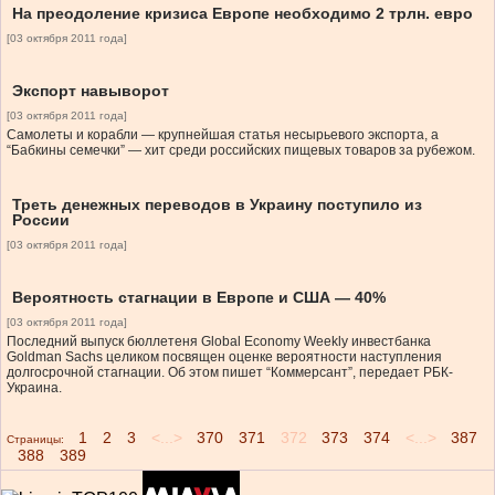
На преодоление кризиса Европе необходимо 2 трлн. евро
[03 октября 2011 года]
Экспорт навыворот
[03 октября 2011 года]
Самолеты и корабли — крупнейшая статья несырьевого экспорта, а
“Бабкины семечки” — хит среди российских пищевых товаров за рубежом.
Треть денежных переводов в Украину поступило из
России
[03 октября 2011 года]
Вероятность стагнации в Европе и США — 40%
[03 октября 2011 года]
Последний выпуск бюллетеня Global Economy Weekly инвестбанка
Goldman Sachs целиком посвящен оценке вероятности наступления
долгосрочной стагнации. Об этом пишет “Коммерсант”, передает РБК-
Украина.
1
2
3
<...>
370
371
372
373
374
<...>
387
Страницы:
388
389