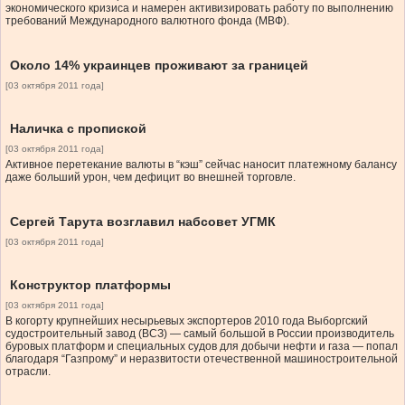
экономического кризиса и намерен активизировать работу по выполнению
требований Международного валютного фонда (МВФ).
Около 14% украинцев проживают за границей
[03 октября 2011 года]
Наличка с пропиской
[03 октября 2011 года]
Активное перетекание валюты в “кэш” сейчас наносит платежному балансу
даже больший урон, чем дефицит во внешней торговле.
Сергей Тарута возглавил набсовет УГМК
[03 октября 2011 года]
Конструктор платформы
[03 октября 2011 года]
В когорту крупнейших несырьевых экспортеров 2010 года Выборгский
судостроительный завод (ВСЗ) — самый большой в России производитель
буровых платформ и специальных судов для добычи нефти и газа — попал
благодаря “Газпрому” и неразвитости отечественной машиностроительной
отрасли.