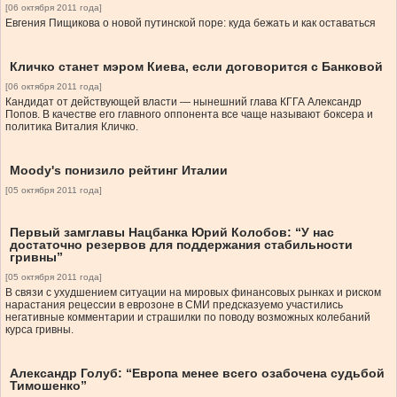
[06 октября 2011 года]
Евгения Пищикова о новой путинской поре: куда бежать и как оставаться
Кличко станет мэром Киева, если договорится с Банковой
[06 октября 2011 года]
Кандидат от действующей власти — нынешний глава КГГА Александр
Попов. В качестве его главного оппонента все чаще называют боксера и
политика Виталия Кличко.
Moody's понизило рейтинг Италии
[05 октября 2011 года]
Первый замглавы Нацбанка Юрий Колобов: “У нас
достаточно резервов для поддержания стабильности
гривны”
[05 октября 2011 года]
В связи с ухудшением ситуации на мировых финансовых рынках и риском
нарастания рецессии в еврозоне в СМИ предсказуемо участились
негативные комментарии и страшилки по поводу возможных колебаний
курса гривны.
Александр Голуб: “Европа менее всего озабочена судьбой
Тимошенко”