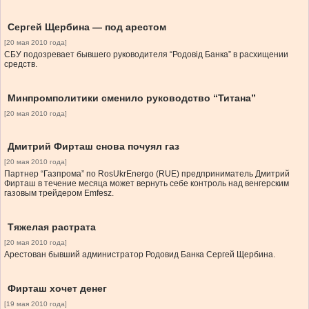
Сергей Щербина — под арестом
[20 мая 2010 года]
СБУ подозревает бывшего руководителя “Родовiд Банка” в расхищении
средств.
Минпромполитики сменило руководство “Титана”
[20 мая 2010 года]
Дмитрий Фирташ снова почуял газ
[20 мая 2010 года]
Партнер “Газпрома” по RosUkrEnergo (RUE) предприниматель Дмитрий
Фирташ в течение месяца может вернуть себе контроль над венгерским
газовым трейдером Emfesz.
Тяжелая растрата
[20 мая 2010 года]
Арестован бывший администратор Родовид Банка Сергей Щербина.
Фирташ хочет денег
[19 мая 2010 года]