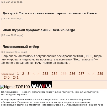
[18 мая 2010 года]
Дмитрий Фирташ станет инвестором системного банка
[18 мая 2010 года]
Иван Фурсин продаст акции RosUkrEnergo
[05 мая 2010 года]
Лицензионный отбор
[30 апреля 2010 года]
Национальная комиссия регулирования электроэнергетики (НКРЭ) вчера
аннулировала лицензию на поставку газа компании “Нефтегазсети” —
дочернего предприятия НАК “Нафтогаз Украины”.
1
2
3
<...>
233
234
235
236
237
<...>
239
Страницы:
240
241
(c) Укррудпром — новости металлургии: цветная металлургия, черная металлургия,
металлургия Украины
При цитировании и использовании материалов ссылка на
www.ukrrudprom.ua
обязательна. Перепечатка, копирование или воспроизведение информации,
содержащей ссылку на агентства "Iнтерфакс-Україна", "Українськi Новини" в каком-либо