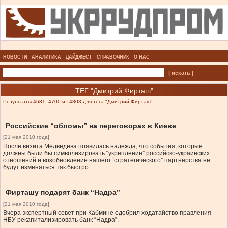
НОВОСТИ
АНАЛИТИКА
ДАЙДЖЕСТ
СПРАВОЧНИК
О НАС
| искать |
ТЕГ "Дмитрий Фирташ"
Результаты 4681–4700 из 4803 для тега "Дмитрий Фирташ".
Российские “обломы” на переговорах в Киеве
[21 мая 2010 года]
После визита Медведева появилась надежда, что события, которые
должны были бы символизировать “укрепление” российско-украинских
отношений и возобновление нашего “стратегического” партнерства не
будут изменяться так быстро...
Фирташу подарят банк “Надра”
[21 мая 2010 года]
Вчера экспертный совет при Кабмине одобрил ходатайство правления
НБУ рекапитализировать банк “Надра”.