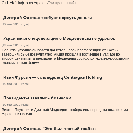
От НАК “Нафтогаз Украины” за пропавший газ.
Дмитрий Фирташ требует вернуть деньги
[19 мая 2010 года]
Украинская спецоперация с Медведевым не удалась
[19 мая 2010 года]
Попытки украинской власти добиться новой преференции от России
завершились безрезультатно. Акция прошла в гостинице Hyatt, где во
второй день визита президента Медведева состоялся украино-российский
экономический форум.
Иван Фурсин — совладелец Centragas Holding
[19 мая 2010 года]
Президенты занялись бизнесом
[19 мая 2010 года]
Виктор Янукович и Дмитрий Медведев пообщались с предпринимателями
Украины и России.
Дмитрий Фирташ: “Это был чистый грабеж”