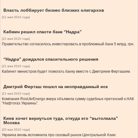
Власть лоббирует бизнес близких олигархов
[21 мая 2010 года]
Кабмин решил спасти банк “Надра”
[21 мая 2010 года]
Правительство согласилось инвестировать в проблемный банк 5 млрд. грн.
“Надра” дождался спасительного решения
[21 мая 2010 года]
Кабинет министров будет помогать банку вместе с Дмитрием Фирташем.
Дмитрий Фирташ пошел на неоправданный иск
[21 мая 2010 года]
Компания RosUkrEnergo вчера объявила сумму судебных претензий к НАК
“Нафтогаз Украины”.
Киев хочет вернуться туда, откуда его “вытолкала”
Москва
[20 мая 2010 года]
Украина вновь вспомнила про газовый рынок Центральной Азии.