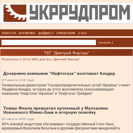
НОВОСТИ
АНАЛИТИКА
ДАЙДЖЕСТ
СПРАВОЧНИК
О НАС
| искать |
ТЕГ "Дмитрий Фирташ"
Результаты 1–20 из 4803 для тега "Дмитрий Фирташ".
Дочернюю компанию “Нафтогаза” возглавит Киндер
[07 августа 2026 года]
Генеральным директором “Газораспределительных сетей Украины” станет
Людмила Киндер, которая до этого возглавляла газоснабжающую
компанию “Нафтогаз Украины” и “Нафтогаз Трейдинг”
Томаш Фиала превратил купленный у Малхасяна-
Новинского Юнекс-банк в игорную помойку
[01 августа 2026 года]
80% игровой индустрии обслуживает государственный Сенс банк,
курируемый Василием Веселым и другими фигурантами миндичгейта