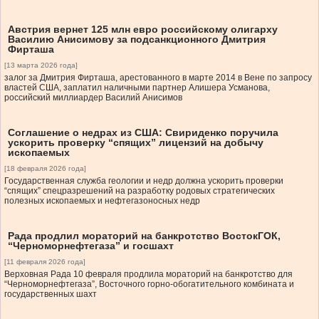
Австрия вернет 125 млн евро российскому олигарху
Василию Анисимову за подсанкционного Дмитрия
Фирташа
[13 марта 2026 года]
залог за Дмитрия Фирташа, арестованного в марте 2014 в Вене по запросу
властей США, заплатил наличными партнер Алишера Усманова,
российский миллиардер Василий Анисимов
Соглашение о недрах из США: Свириденко поручила
ускорить проверку “спящих” лицензий на добычу
ископаемых
[18 февраля 2026 года]
Государственная служба геологии и недр должна ускорить проверки
“спящих” спецразрешений на разработку родовых стратегических
полезных ископаемых и нефтегазоносных недр
Рада продлил мораторий на банкротство ВостокГОК,
“Черноморнефтегаза” и госшахт
[11 февраля 2026 года]
Верховная Рада 10 февраля продлила мораторий на банкротство для
“Черноморнефтегаза”, Восточного горно-обогатительного комбината и
государственных шахт