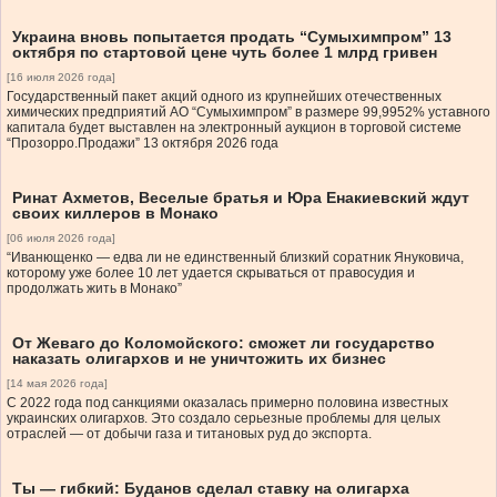
Украина вновь попытается продать “Сумыхимпром” 13
октября по стартовой цене чуть более 1 млрд гривен
[16 июля 2026 года]
Государственный пакет акций одного из крупнейших отечественных
химических предприятий АО “Сумыхимпром” в размере 99,9952% уставного
капитала будет выставлен на электронный аукцион в торговой системе
“Прозорро.Продажи” 13 октября 2026 года
Ринат Ахметов, Веселые братья и Юра Енакиевский ждут
своих киллеров в Монако
[06 июля 2026 года]
“Иванющенко — едва ли не единственный близкий соратник Януковича,
которому уже более 10 лет удается скрываться от правосудия и
продолжать жить в Монако”
От Жеваго до Коломойского: сможет ли государство
наказать олигархов и не уничтожить их бизнес
[14 мая 2026 года]
С 2022 года под санкциями оказалась примерно половина известных
украинских олигархов. Это создало серьезные проблемы для целых
отраслей — от добычи газа и титановых руд до экспорта.
Ты — гибкий: Буданов сделал ставку на олигарха