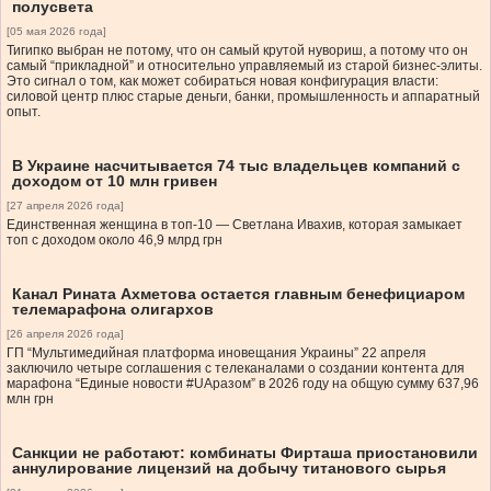
полусвета
[05 мая 2026 года]
Тигипко выбран не потому, что он самый крутой нувориш, а потому что он
самый “прикладной” и относительно управляемый из старой бизнес-элиты.
Это сигнал о том, как может собираться новая конфигурация власти:
силовой центр плюс старые деньги, банки, промышленность и аппаратный
опыт.
В Украине насчитывается 74 тыс владельцев компаний с
доходом от 10 млн гривен
[27 апреля 2026 года]
Единственная женщина в топ-10 — Светлана Ивахив, которая замыкает
топ с доходом около 46,9 млрд грн
Канал Рината Ахметова остается главным бенефициаром
телемарафона олигархов
[26 апреля 2026 года]
ГП “Мультимедийная платформа иновещания Украины” 22 апреля
заключило четыре соглашения с телеканалами о создании контента для
марафона “Единые новости #UAразом” в 2026 году на общую сумму 637,96
млн грн
Санкции не работают: комбинаты Фирташа приостановили
аннулирование лицензий на добычу титанового сырья