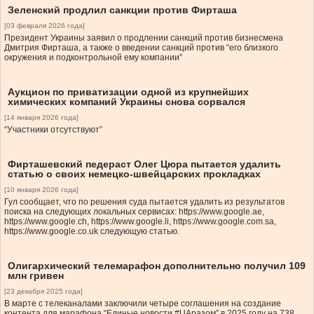
Зеленский продлил санкции против Фирташа
[03 февраля 2026 года]
Президент Украины заявил о продлении санкций против бизнесмена
Дмитрия Фирташа, а также о введении санкций против “его близкого
окружения и подконтрольной ему компании”
Аукцион по приватизации одной из крупнейших
химических компаний Украины снова сорвался
[14 января 2026 года]
“Участники отсутствуют”
Фирташевский педераст Олег Цюра пытается удалить
статью о своих немецко-швейцарских прокладках
[10 января 2026 года]
Гул сообщает, что по решения суда пытается удалить из результатов
поиска на следующих локальных сервисах: https://www.google.ae,
https://www.google.ch, https://www.google.li, https://www.google.com.sa,
https://www.google.co.uk следующую статью.
Олигархический телемарафон дополнительно получил 109
млн гривен
[23 декабря 2025 года]
В марте с телеканалами заключили четыре соглашения на создание
контента для марафона “Единые новости #UAразом” в 2025 году на 738