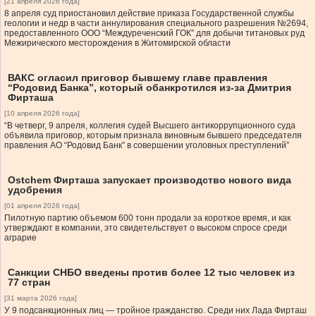
[21 апреля 2026 года]
8 апреля суд приостановил действие приказа Государственной службы
геологии и недр в части аннулирования специального разрешения №2694,
предоставленного ООО “Междуреченский ГОК” для добычи титановых руд
Межирического месторождения в Житомирской области
ВАКС огласил приговор бывшему главе правления
“Родовид Банка”, который обанкротился из-за Дмитрия
Фирташа
[10 апреля 2026 года]
“В четверг, 9 апреля, коллегия судей Высшего антикоррупционного суда
объявила приговор, которым признала виновным бывшего председателя
правления АО “Родовид Банк” в совершении уголовных преступлений”
Ostchem Фирташа запускает производство нового вида
удобрения
[01 апреля 2026 года]
Пилотную партию объемом 600 тонн продали за короткое время, и как
утверждают в компании, это свидетельствует о высоком спросе среди
аграрие
Санкции СНБО введены против более 12 тыс человек из
77 стран
[31 марта 2026 года]
У 9 подсанкционных лиц — тройное гражданство. Среди них Лада Фирташ