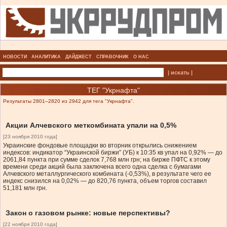
НОВОСТИ
АНАЛИТИКА
ДАЙДЖЕСТ
СПРАВОЧНИК
О НАС
| искать |
ТЕГ "Укрнафта"
Результаты 2801–2820 из 2942 для тега "Укрнафта".
Акции Алчевского меткомбината упали на 0,5%
[23 ноября 2010 года]
Украинские фондовые площадки во вторник открылись снижением
индексов: индикатор “Украинской биржи” (УБ) к 10:35 кв упал на 0,92% — до
2061,84 пункта при сумме сделок 7,768 млн грн; на бирже ПФТС к этому
времени среди акций была заключена всего одна сделка с бумагами
Алчевского металлургического комбината (-0,53%), в результате чего ее
индекс снизился на 0,02% — до 820,76 пункта, объем торгов составил
51,181 млн грн.
Закон о газовом рынке: новые перспективы?
[22 ноября 2010 года]