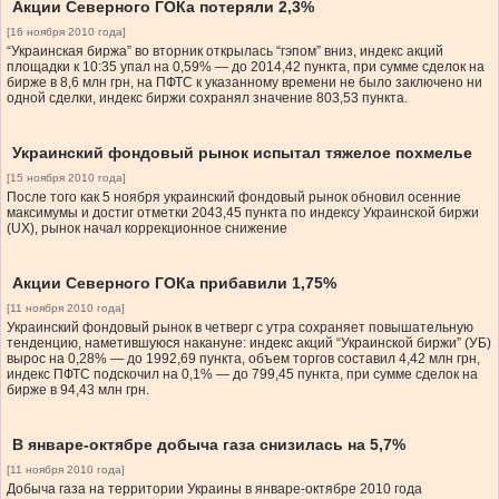
Акции Северного ГОКа потеряли 2,3%
[16 ноября 2010 года]
“Украинская биржа” во вторник открылась “гэпом” вниз, индекс акций
площадки к 10:35 упал на 0,59% — до 2014,42 пункта, при сумме сделок на
бирже в 8,6 млн грн, на ПФТС к указанному времени не было заключено ни
одной сделки, индекс биржи сохранял значение 803,53 пункта.
Украинский фондовый рынок испытал тяжелое похмелье
[15 ноября 2010 года]
После того как 5 ноября украинский фондовый рынок обновил осенние
максимумы и достиг отметки 2043,45 пункта по индексу Украинской биржи
(UX), рынок начал коррекционное снижение
Акции Северного ГОКа прибавили 1,75%
[11 ноября 2010 года]
Украинский фондовый рынок в четверг с утра сохраняет повышательную
тенденцию, наметившуюся накануне: индекс акций “Украинской биржи” (УБ)
вырос на 0,28% — до 1992,69 пункта, объем торгов составил 4,42 млн грн,
индекс ПФТС подскочил на 0,1% — до 799,45 пункта, при сумме сделок на
бирже в 94,43 млн грн.
В январе-октябре добыча газа снизилась на 5,7%
[11 ноября 2010 года]
Добыча газа на территории Украины в январе-октябре 2010 года