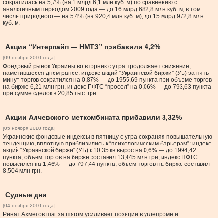
сократилась на 5,7% (на 1 млрд 6,1 млн куб. м) по сравнению с
аналогичным периодом 2009 года — до 16 млрд 682,8 млн куб. м, в том
числе природного — на 5,4% (на 920,4 млн куб. м), до 15 млрд 972,8 млн
куб. м.
Акции “Интерпайп — НМТЗ” прибавили 4,2%
[09 ноября 2010 года]
Фондовый рынок Украины во вторник с утра продолжает снижение,
наметившееся днем ранее: индекс акций “Украинской биржи” (УБ) за пять
минут торгов сократился на 0,87% — до 1955,69 пункта при объеме торгов
на бирже 6,21 млн грн, индекс ПФТС “просел” на 0,06% — до 793,63 пункта
при сумме сделок в 20,85 тыс. грн.
Акции Алчевского меткомбината прибавили 3,32%
[05 ноября 2010 года]
Украинские фондовые индексы в пятницу с утра сохраняя повышательную
тенденцию, вплотную приблизились к “психологическим барьерам”: индекс
акций “Украинской биржи” (УБ) к 10:35 кв вырос на 0,6% — до 1994,42
пункта, объем торгов на бирже составил 13,445 млн грн; индекс ПФТС
повысился на 1,46% — до 797,44 пункта, объем торгов на бирже составил
8,504 млн грн.
Судные дни
[04 ноября 2010 года]
Ринат Ахметов шаг за шагом усиливает позиции в углепроме и