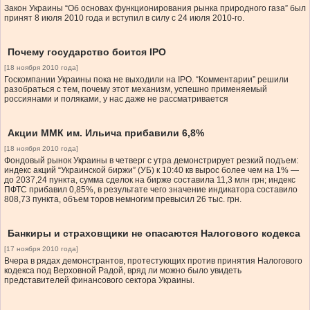
Закон Украины “Об основах функционирования рынка природного газа” был
принят 8 июля 2010 года и вступил в силу с 24 июля 2010-го.
Почему государство боится IPO
[18 ноября 2010 года]
Госкомпании Украины пока не выходили на IPO. “Комментарии” решили
разобраться с тем, почему этот механизм, успешно применяемый
россиянами и поляками, у нас даже не рассматривается
Акции ММК им. Ильича прибавили 6,8%
[18 ноября 2010 года]
Фондовый рынок Украины в четверг с утра демонстрирует резкий подъем:
индекс акций “Украинской биржи” (УБ) к 10:40 кв вырос более чем на 1% —
до 2037,24 пункта, сумма сделок на бирже составила 11,3 млн грн; индекс
ПФТС прибавил 0,85%, в результате чего значение индикатора составило
808,73 пункта, объем торов немногим превысил 26 тыс. грн.
Банкиры и страховщики не опасаются Налогового кодекса
[17 ноября 2010 года]
Вчера в рядах демонстрантов, протестующих против принятия Налогового
кодекса под Верховной Радой, вряд ли можно было увидеть
представителей финансового сектора Украины.