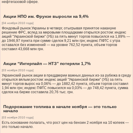
нефтегазовой сфере.
Акции НПО им. Фрунзе выросли на 9,4%
[04 ноября 2010 года]
Фондовый рынок Украины в четверг, отыгрывая принятое накануне
решение ФРС, вслед за мировыми площадками открылся ростом: индекс
акций “Украинской биржи” (УБ) за пять минут торгов повысился на 1,89% —
до 1946,97 пункта при сумме сделок 9,21 млн грн; индекс ПФТС с утра
оставался без изменений — на уровне 762,52 пункта, объем торгов
составил 43,668 млн грн.
Акции “Интерпайп — НТЗ” потеряли 1,7%
[03 ноября 2010 года]
Украинский рынок акции в преддверии важных данных из-за рубежа в среду
открылся вялым ростом: индекс акций “Украинской биржи” (УБ) за пять
минут торгов вырос на 0,06% — до 1882,42 пункта, объем торгов составил
1,94 млн грн; индекс ПФТС повысился на 0,03% — до 748,42 пункта, сумма
сделок на бирже составила 20,76 тыс. грн.
Подорожание топлива в начале ноября — это только
начало
[03 ноября 2010 года]
Есть основание полагать, что рост цен на бензин 2 ноября на 10 копеек —
это только начало.