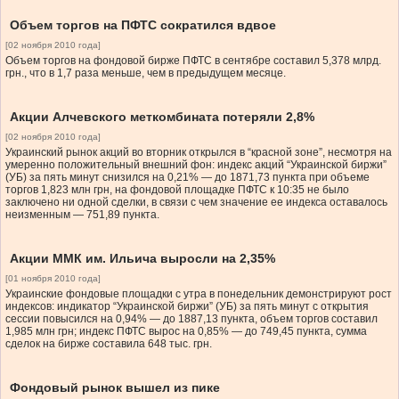
Объем торгов на ПФТС сократился вдвое
[02 ноября 2010 года]
Объем торгов на фондовой бирже ПФТС в сентябре составил 5,378 млрд.
грн., что в 1,7 раза меньше, чем в предыдущем месяце.
Акции Алчевского меткомбината потеряли 2,8%
[02 ноября 2010 года]
Украинский рынок акций во вторник открылся в “красной зоне”, несмотря на
умеренно положительный внешний фон: индекс акций “Украинской биржи”
(УБ) за пять минут снизился на 0,21% — до 1871,73 пункта при объеме
торгов 1,823 млн грн, на фондовой площадке ПФТС к 10:35 не было
заключено ни одной сделки, в связи с чем значение ее индекса оставалось
неизменным — 751,89 пункта.
Акции ММК им. Ильича выросли на 2,35%
[01 ноября 2010 года]
Украинские фондовые площадки с утра в понедельник демонстрируют рост
индексов: индикатор “Украинской биржи” (УБ) за пять минут с открытия
сессии повысился на 0,94% — до 1887,13 пункта, объем торгов составил
1,985 млн грн; индекс ПФТС вырос на 0,85% — до 749,45 пункта, сумма
сделок на бирже составила 648 тыс. грн.
Фондовый рынок вышел из пике