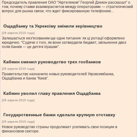
Председатель правления ОАО “Укртелеком” Георгий Дзекон рассказал” о
том, почему ставки взаиморасчетов между операторами — стратегический
вопрос для рынка связи, что ждет фиксированную телефонию...
Ощадбанку та Укрексіму змінили керівництво
[29 апреля 2010 года]
Залишається нез'ясованим ще одне питання: як ці ротації оформлено
юридично. “Судячи з того, як вони затвердили бюджет, звільнення двох
голів банків — це дитячі іграшки”.
Кабмин сменил руководство трех госбанков
[29 апреля 2010 года]
Правительство назначило новых руководителей Укрэксимбанка,
Ощадбанка и банка “Киев”.
Кабмин уволил главу правления Ощадбанка
[29 апреля 2010 года]
Государственные банки сделали крупную отставку
[29 апреля 2010 года]
Новое руководство страны продолжает усиливать свои позиции в
финансовом секторе.