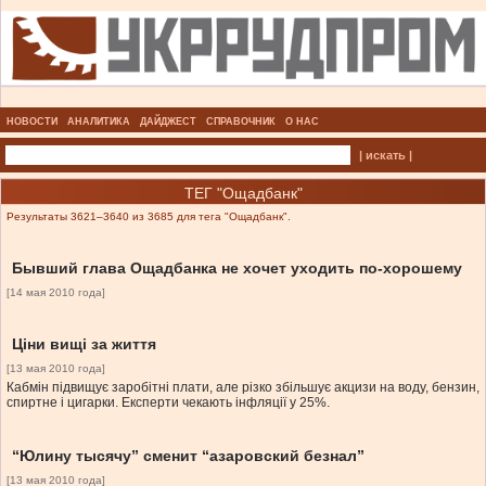
НОВОСТИ
АНАЛИТИКА
ДАЙДЖЕСТ
СПРАВОЧНИК
О НАС
| искать |
ТЕГ "Ощадбанк"
Результаты 3621–3640 из 3685 для тега "Ощадбанк".
Бывший глава Ощадбанка не хочет уходить по-хорошему
[14 мая 2010 года]
Ціни вищі за життя
[13 мая 2010 года]
Кабмін підвищує заробітні плати, але різко збільшує акцизи на воду, бензин,
спиртне і цигарки. Експерти чекають інфляції у 25%.
“Юлину тысячу” сменит “азаровский безнал”
[13 мая 2010 года]