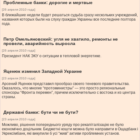
Проблемные банки: дорогие и мертвые
[26 апреля 2010 года]
В ближайшие недели будет решаться судьба сразу нескольких учреждений,
названия которых были на слуху граждан Украины все последние полтора
года.
Петр Омельяновский: угля не хватило, ремонты не
провели, аварийность выросла
[26 апреля 2010 года]
Президент НАК ЭКУ о ситуации в тепловой энергетике.
Яценюк изменил Западной Украине
[23 апреля 2010 года]
Арсений Яценюк представил прообраз своего теневого правительства.
Оказалось, что многие “протоминистры” — это просто региональные
спонсоры “Фронта перемен”, причем исключительно с востока и из центра
страны.
Державні банки: бути чи не бути?
[23 апреля 2010 года]
Можливо, рішення попереднього уряду про рекапіталізацію не було
економічно доцільним. Бюджетні кошти можна було направити в Ощадбанк і
Укрексімбанк, які викупили б усі “живі” активи проблемних установ.