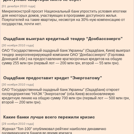
[01 декабря 2010 года]
Минрегионстрой просит Национальный банк упростить условия ипотеки
для некоторых домов, участвующих в программе доступного жилья.
Покупателей на такие квартиры, несмотря на 30%-ную компенсацию от
государства, почти нет.
Ощадбанк выиграл кредитный тендер “Донбассэнерго”
[30 ноября 2010 года]
ОАО “Государственный ощадный банк Украины” (Ощадбанк, Киев) выиграл
тендер энергогенерирующей компании ОАО “Донбассэнерго” (Горловка
Донецкой обл.) на предоставление краткосрочных кредитов на общую
сумму 255 млн грн (первый лот — 200 млн грн, второй — 55 млн грн).
Ощадбанк предоставит кредит “Энергоатому”
[30 ноября 2010 года]
ОАО “Государственный ощадный банк Украины” (Ощадбанк) откроет
госпредприятию “НАЭК “Энергоатом” (оба Киев) возобновляемую
кредитную линию на общую сумму 700 млн грн (первый лот — 500 млн грн,
второй — 200 млн грн).
Какие банки лучше всего пережили кризис
[29 ноября 2010 года]
Журнал “Топ-100” опубликовал рейтинг наиболее динамично
развивающихся банков во время кризиса.