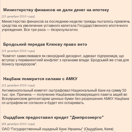
Министерству финансов не дали денег на ипотеку
[15 декабря 2010 года]
Министерство финансов за последнюю неделю трижды пыталось привлечь
средства на увеличение уставного капитала Государственного ипотечного
учреждения. Все три раза — безрезультатно.
Бродський передав Клюєву право вето
[15 декабря 2010 года]
“Комітет замислювався як своєрідний дисидент, адвокат підприємців, що
вступає у перманентний конфлікт з органами влади. Бродський же став для
бізнесу прокурором”.
Нацбанк померится силами с АМКУ
[13 декабря 2010 года]
Антимонопольный комитет оштрафовал Национальный банк на сумму 50
тыс. грн. Причина — получение Нацбанком блокирующего пакета акций во
Всеукраинском депозитарии ценных бумаг без разрешения АМКУ. Нацбанк
со штрафом не согласен и будет его оспаривать.
Ощадбанк предоставил кредит “Днипроэнерго”
[09 декабря 2010 года]
ОАО “Государственный ощадный банк Украины” (Ощадбанк, Киев)