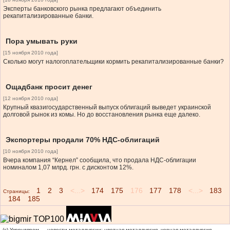
Эксперты банковского рынка предлагают объединить
рекапитализированные банки.
Пора умывать руки
[15 ноября 2010 года]
Сколько могут налогоплательщики кормить рекапитализированные банки?
Ощадбанк просит денег
[12 ноября 2010 года]
Крупный квазигосударственный выпуск облигаций выведет украинской
долговой рынок из комы. Но до восстановления рынка еще далеко.
Экспортеры продали 70% НДС-облигаций
[10 ноября 2010 года]
Вчера компания “Кернел” сообщила, что продала НДС-облигации
номиналом 1,07 млрд. грн. с дисконтом 12%.
1
2
3
<...>
174
175
176
177
178
<...>
183
Страницы:
184
185
(c) Укррудпром — новости металлургии: цветная металлургия, черная металлургия,