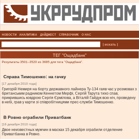
НОВОСТИ
АНАЛИТИКА
ДАЙДЖЕСТ
СПРАВОЧНИК
О НАС
| искать |
ТЕГ "Ощадбанк"
Результаты 3501–3520 из 3685 для тега "Ощадбанк".
Справа Тимошенко: на гачку
[17 декабря 2010 года]
Григорій Немиря на борту державного лайнера Ту-134 гаяв час у розмовах з
британським радником Кеннетом Мерфі, Сергій Тарута тихо спав,
прикрившись ковдрою Сергія Єрмілова, а Віталій Гайдук всю ніч, проведену
в небі, грав у карти зі співробітницями прес-служби Тимошенко.
В Ровно ограбили Приватбанк
[16 декабря 2010 года]
Двое неизвестных мужчин в масках 15 декабря ограбили отделение
Приватбанка в Ровно.