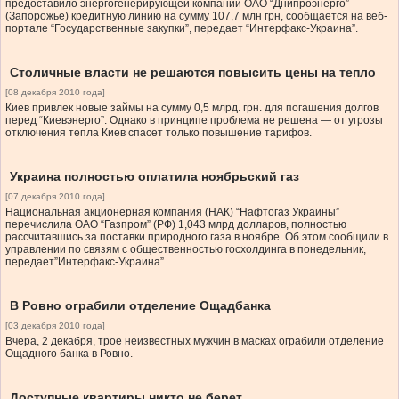
предоставило энергогенерирующей компании ОАО “Днипроэнерго”
(Запорожье) кредитную линию на сумму 107,7 млн грн, сообщается на веб-
портале “Государственные закупки”, передает “Интерфакс-Украина”.
Столичные власти не решаются повысить цены на тепло
[08 декабря 2010 года]
Киев привлек новые займы на сумму 0,5 млрд. грн. для погашения долгов
перед “Киевэнерго”. Однако в принципе проблема не решена — от угрозы
отключения тепла Киев спасет только повышение тарифов.
Украина полностью оплатила ноябрьский газ
[07 декабря 2010 года]
Национальная акционерная компания (НАК) “Нафтогаз Украины”
перечислила ОАО “Газпром” (РФ) 1,043 млрд долларов, полностью
рассчитавшись за поставки природного газа в ноябре. Об этом сообщили в
управлении по связям с общественностью госхолдинга в понедельник,
передает”Интерфакс-Украина”.
В Ровно ограбили отделение Ощадбанка
[03 декабря 2010 года]
Вчера, 2 декабря, трое неизвестных мужчин в масках ограбили отделение
Ощадного банка в Ровно.
Доступные квартиры никто не берет