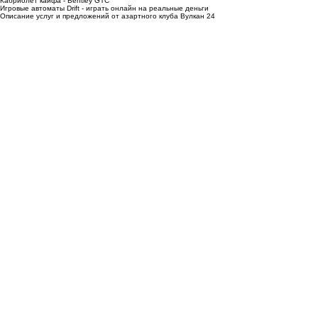
Кабриолет кайфа - Bentley GTC
Игровые автоматы Drift - играть онлайн на реальные деньги
Описание услуг и предложений от азартного клуба Вулкан 24