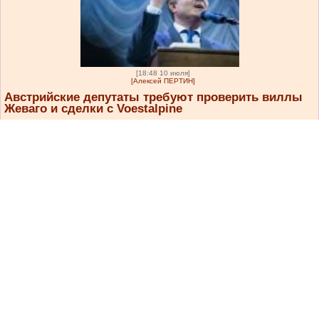
[18:48 10 июля]
[Алексей ПЕРТИН]
Австрийские депутаты требуют проверить виллы
Жеваго и сделки с Voestalpine
В Министерство финансов Австрии направлен парламентский
запрос из 20 вопросов о бизнес-империи украинского
миллиардера. Депутатов заинтересовали четыре виллы, четыре
австрийские компании, дунайский перевозчик с балансовым
убытком около €41 млн, налоговые операции Ferrexpo и
возможное использование закрытой информации при торговле
акциями Voestalpine.