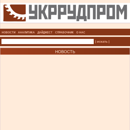
НОВОСТИ
АНАЛИТИКА
ДАЙДЖЕСТ
СПРАВОЧНИК
О НАС
| искать |
НОВОСТЬ