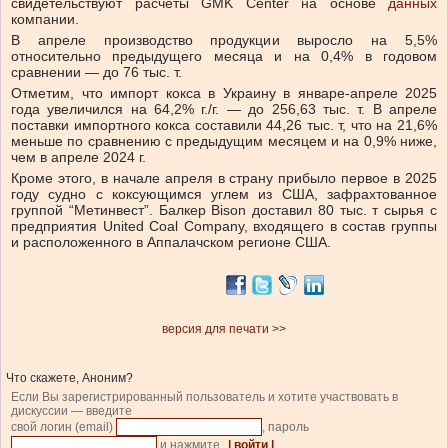
свидетельствуют расчеты GMK Center на основе
данных
компании.
В апреле производство продукции выросло на 5,5%
относительно предыдущего месяца и на 0,4% в годовом
сравнении — до 76 тыс. т.
Отметим, что импорт кокса в Украину в январе-апреле 2025
года увеличился на 64,2% г./г. — до 256,63 тыс. т. В апреле
поставки импортного кокса составили 44,26 тыс. т, что на 21,6%
меньше по сравнению с предыдущим месяцем и на 0,9% ниже,
чем в апреле 2024 г.
Кроме этого, в начале апреля в страну прибыло первое в 2025
году судно с коксующимся углем из США, зафрахтованное
группой “Метинвест”. Балкер Bison доставил 80 тыс. т сырья с
предприятия United Coal Company, входящего в состав группы
и расположенного в Аппалачском регионе США.
версия для печати >>
Что скажете, Аноним?
Если Вы зарегистрированный пользователь и хотите участвовать в
дискуссии — введите
свой логин (email)
, пароль
и нажмите
| войти |
.