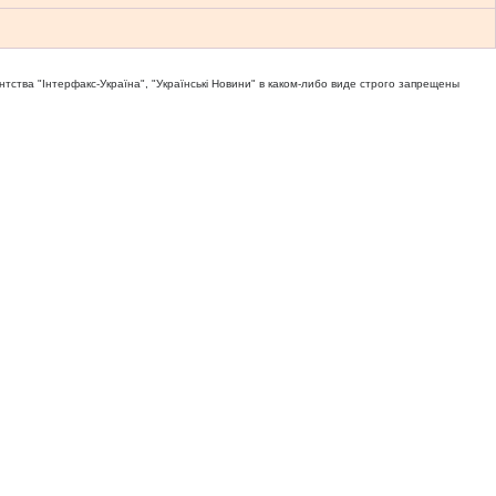
тва "Iнтерфакс-Україна", "Українськi Новини" в каком-либо виде строго запрещены