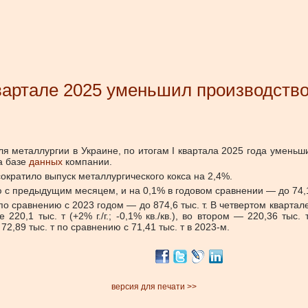
вартале 2025 уменьшил производств
ля металлургии в Украине, по итогам І квартала 2025 года умен
а базе
данных
компании.
кратило выпуск металлургического кокса на 2,4%.
 с предыдущим месяцем, и на 0,1% в годовом сравнении — до 74,1 
о сравнению с 2023 годом — до 874,6 тыс. т. В четвертом квартал
220,1 тыс. т (+2% г./г.; -0,1% кв./кв.), во втором — 220,36 тыс. т 
,89 тыс. т по сравнению с 71,41 тыс. т в 2023-м.
версия для печати >>