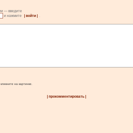
ии — введите
и нажмите
| войти |
.
 кликните на картинке.
| прокомментировать |