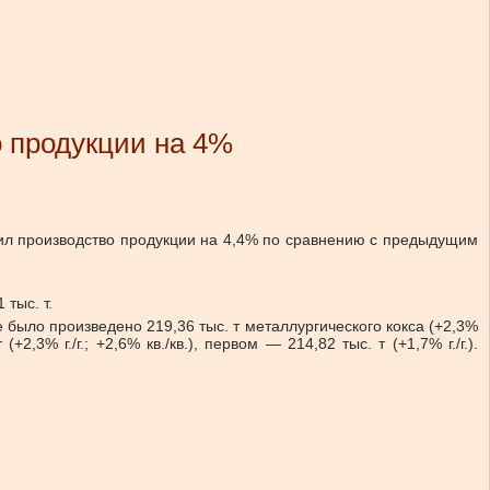
о продукции на 4%
ьшил производство продукции на 4,4% по сравнению с предыдущим
тыс. т.
е было произведено 219,36 тыс. т металлургического кокса (+2,3%
(+2,3% г./г.; +2,6% кв./кв.), первом — 214,82 тыс. т (+1,7% г./г.).