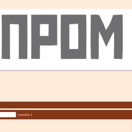
| искать |