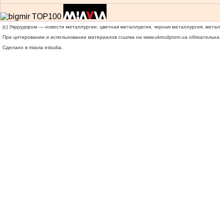
(c) Укррудпром — новости металлургии: цветная металлургия, черная металлургия, мета
При цитировании и использовании материалов ссылка на
www.ukrrudprom.ua
обязательна.
Сделано в miavia estudia.