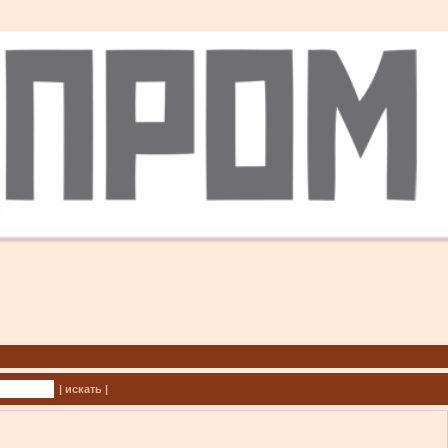
| искать |