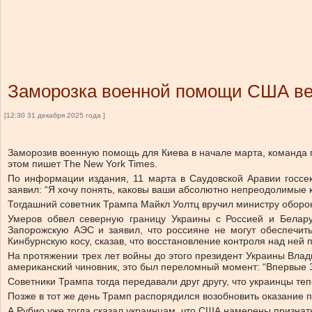
Заморозка военной помощи США вес
[12:30 31 декабря 2025 года ]
Заморозив военную помощь для Киева в начале марта, команда 
этом пишет The New York Times.
По информации издания, 11 марта в Саудовской Аравии госсе
заявил: “Я хочу понять, каковы ваши абсолютно непреодолимые 
Тогдашний советник Трампа Майкл Уолтц вручил министру оборон
Умеров обвел северную границу Украины с Россией и Белару
Запорожскую АЭС и заявил, что россияне не могут обеспечить
Кинбурнскую косу, сказав, что восстановление контроля над ней
На протяжении трех лет войны до этого президент Украины Влади
американский чиновник, это был переломный момент: “Впервые Зе
Советники Трампа тогда передавали друг другу, что украинцы теп
Позже в тот же день Трамп распорядился возобновить оказание 
А Рубио уже тогда сказал украинцам, что США намерены признать