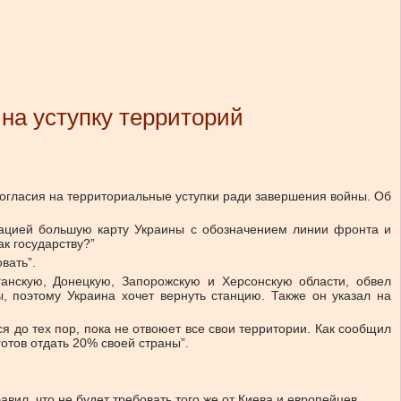
на уступку территорий
огласия на территориальные уступки ради завершения войны. Об
гацией большую карту Украины с обозначением линии фронта и
к государству?”
вать”.
анскую, Донецкую, Запорожскую и Херсонскую области, обвел
, поэтому Украина хочет вернуть станцию. Также он указал на
я до тех пор, пока не отвоюет все свои территории. Как сообщил
отов отдать 20% своей страны”.
ил, что не будет требовать того же от Киева и европейцев.