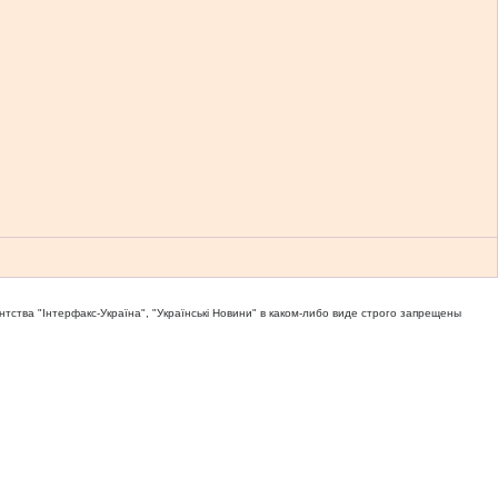
тва "Iнтерфакс-Україна", "Українськi Новини" в каком-либо виде строго запрещены