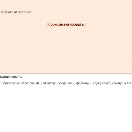
 кликните на картинке.
| прокомментировать |
ллургия Украины
 Перепечатка, копирование или воспроизведение информации, содержащей ссылку на агентс