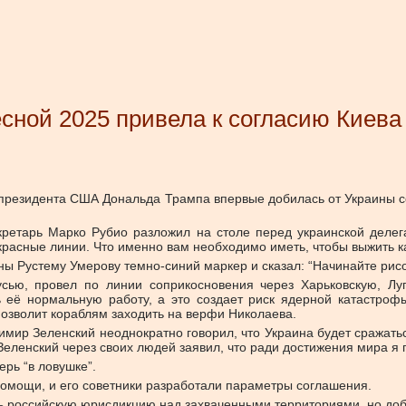
ной 2025 привела к согласию Киева 
президента США Дональда Трампа впервые добилась от Украины с
кретарь Марко Рубио разложил на столе перед украинской деле
красные линии. Что именно вам необходимо иметь, чтобы выжить ка
ы Рустему Умерову темно-синий маркер и сказал: “Начинайте рисо
сью, провел по линии соприкосновения через Харьковскую, Луг
 её нормальную работу, а это создает риск ядерной катастрофы
 позволит кораблям заходить на верфи Николаева.
мир Зеленский неоднократно говорил, что Украина будет сражатьс
ленский через своих людей заявил, что ради достижения мира я г
ерь “в ловушке”.
помощи, и его советники разработали параметры соглашения.
 российскую юрисдикцию над захваченными территориями, но добав