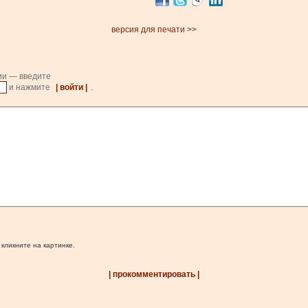
версия для печати >>
ии — введите
и нажмите
| войти |
.
 кликните на картинке.
| прокомментировать |