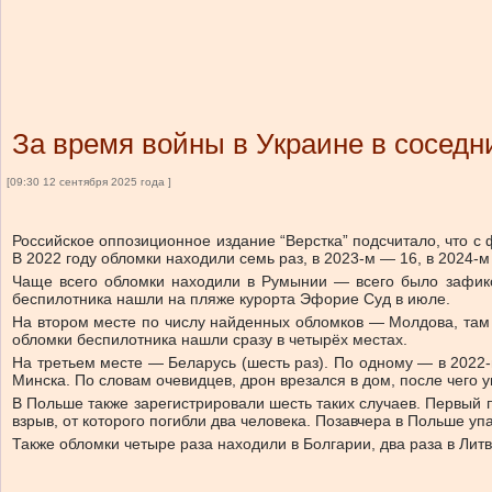
За время войны в Украине в соседни
[09:30 12 сентября 2025 года ]
Российское оппозиционное издание “Верстка” подсчитало, что с
В 2022 году обломки находили семь раз, в 2023-м — 16, в 2024-м
Чаще всего обломки находили в Румынии — всего было зафикс
беспилотника нашли на пляже курорта Эфорие Суд в июле.
На втором месте по числу найденных обломков — Молдова, там о
обломки беспилотника нашли сразу в четырёх местах.
На третьем месте — Беларусь (шесть раз). По одному — в 2022-
Минска. По словам очевидцев, дрон врезался в дом, после чего 
В Польше также зарегистрировали шесть таких случаев. Первый 
взрыв, от которого погибли два человека. Позавчера в Польше у
Также обломки четыре раза находили в Болгарии, два раза в Лит