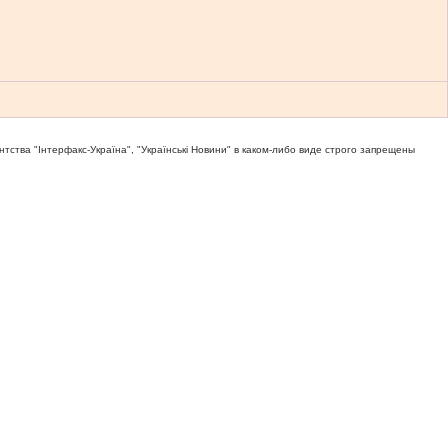
тва "Iнтерфакс-Україна", "Українськi Новини" в каком-либо виде строго запрещены