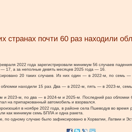
х странах почти 60 раз находили об
 февраля 2022 года зарегистрировали минимум 56 случаев падения 
 — 17, а за неполные девять месяцев 2025 года — 16.
ировано 20 таких случаев. Из них один — в 2022-м, по семь — 
бломки находили 15 раз. Два — в 2022-м, пять — в 2023-м, семь 
м и 2023-м, по два — в 2024-м и 2025-м. Последний раз обломки
упал на припаркованный автомобиль и взорвался.
произошёл в ноябре 2022 года, в районе села Пшеводув во время р
пали как минимум семь БПЛА и одна ракета.
ве, по одному случаю было зафиксировано в Хорватии, Латвии и Э