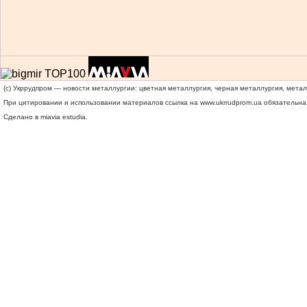
(c) Укррудпром — новости металлургии: цветная металлургия, черная металлургия, мета
При цитировании и использовании материалов ссылка на
www.ukrrudprom.ua
обязательна.
Сделано в miavia estudia.