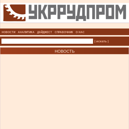
НОВОСТИ
АНАЛИТИКА
ДАЙДЖЕСТ
СПРАВОЧНИК
О НАС
| искать |
НОВОСТЬ