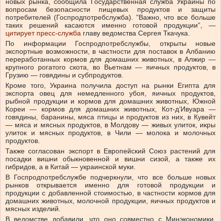
новых рынка, сообщила Государственная служба Украины по
вопросам безопасности пищевых продуктов и защиты
потребителей (Госпродпотребслужба). ”Важно, что все больше
таких решений касаются именно готовой продукции”, —
цитирует пресс-служба
главу ведомства Сергея Ткачука.
По информации Госпродпотребслужбы, открыты новые
экспортные возможности, в частности для поставок в Албанию
переработанных кормов для домашних животных, в Алжир —
крупного рогатого скота, во Вьетнам — яичных продуктов, в
Грузию — говядины и субпродуктов.
Кроме того, Украина получила доступ на рынки Египта для
экспорта овец для немедленного убоя, яичных продуктов,
рыбной продукции и кормов для домашних животных, Южной
Кореи — кормов для домашних животных, Кот-д’Ивуара —
говядины, баранины, мяса птицы и продуктов из них, в Кувейт
— мяса и мясных продуктов, в Молдову — живых улиток, икры
улиток и мясных продуктов, в Чили — молока и молочных
продуктов.
Также согласован экспорт в Европейский Союз растений для
посадки вишни обыкновенной и вишни сизой, а также их
гибридов, а в Китай — украинской муки.
В Госпродпотребслужбе подчеркнули, что все больше новых
рынков открывается именно для готовой продукции и
продукции с добавленной стоимостью, в частности кормов для
домашних животных, молочной продукции, яичных продуктов и
мясных изделий.
В ведомстве добавили, что оно совместно с Минэкономики,