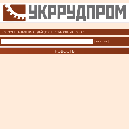
НОВОСТИ
АНАЛИТИКА
ДАЙДЖЕСТ
СПРАВОЧНИК
О НАС
| искать |
НОВОСТЬ