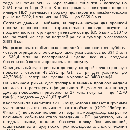
тогда как официальный курс гривны снизился к доллару на
2,5%, или на 1 грн 2 коп. В то же время за последнюю неделю
января НБУ уменьшил продажу долларов на межбанковском
рынке на $202,1 млн, или на 19%, — до $859,5 млн.
Согласно данным Нацбанка, за первые четыре дня прошлой
недели среднедневное отрицательное сальдо покупки и
продажи валюты юрлицами уменьшилось до $95,5 млн с $137,6
млн за такой же период неделей ранее и суммарно составило
$381,8 млн.
На рынке валютообменных операций населения за субботу-
четверг отрицательное сальдо также уменьшилось до $34,0 млн
с $36,4 млн на позапрошлой неделе, все дни продажи
безналичной валюты превышали ее покупку.
Официальный курс гривны к доллару, который начал прошлую
неделю с отметки 43,1391 грн/$1, за три дня усилился до
42,7689/$1 и завершил неделю на уровне 42,8483 грн/$1.
На наличном рынке курс доллара в течение прошлой недели
менялся по траектории официального. В целом за этот период
доллар подешевел примерно на 27 коп.: покупка — до 42,70
грн/$1, продажа — до 43,07 грн/$1.
Как сообщили аналитики КИТ Group, которая является крупным
участником рынка наличного валютообмена (ООО “Либерти-
Финанс”), во второй половине января на международном рынке
ключевым событием стало заседание ФРС: регулятор, как и
ожидали рынки, оставил базовую ставку без изменений,
фактически взяв паузу после трех последовательных снижений