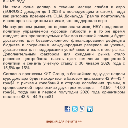
в 2025 году.
На этом фоне доллар в течение месяца слабел к евро
(EUR/USD доходил до 1,2038 с последующим откатом), тогда
как риторика президента США Дональда Трампа подтолкнула
инвесторов к защитным активам, что поддержало евро.
На внутреннем рынке, по оценке аналитиков, НБУ продолжает
политику управляемой курсовой гибкости и в то же время
ожидает, что прогнозируемых объемов внешней помощи будет
достаточно для безэмиссионного финансирования дефицита
бюджета и сохранения международных резервов на уровне,
достаточном для поддержания устойчивости валютного рынка.
Дополнительным фактором для ожиданий рынка стало
решение центробанка начать цикл смягчения процентной
политики и снизить учетную ставку с 30 января 2026 года с
15,5% до 15%.
Согласно прогнозам КИТ Group, в ближайшие одну-две недели
курс доллара будет находиться в базовом диапазоне 42,9—43,4
грн/$1 с рисками колебаний в сторону ослабления гривны, в
среднесрочной перспективе двух-трех месяцев — 43,50—44,00
грн/$1, тогда как в первом полугодии 2026 года ориентиром
остается 43,5—44,9 грн/$1.
версия для печати >>