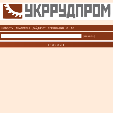
НОВОСТИ
АНАЛИТИКА
ДАЙДЖЕСТ
СПРАВОЧНИК
О НАС
| искать |
НОВОСТЬ