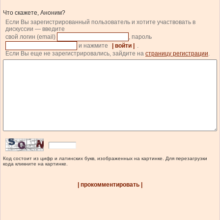
Что скажете, Аноним?
Если Вы зарегистрированный пользователь и хотите участвовать в
дискуссии — введите
свой логин (email)
, пароль
и нажмите
| войти |
.
Если Вы еще не зарегистрировались, зайдите на
страницу регистрации
.
Код состоит из цифр и латинских букв, изображенных на картинке. Для перезагрузки
кода кликните на картинке.
| прокомментировать |