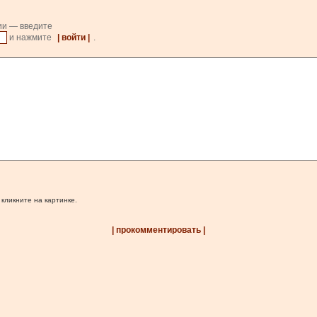
ии — введите
и нажмите
| войти |
.
 кликните на картинке.
| прокомментировать |