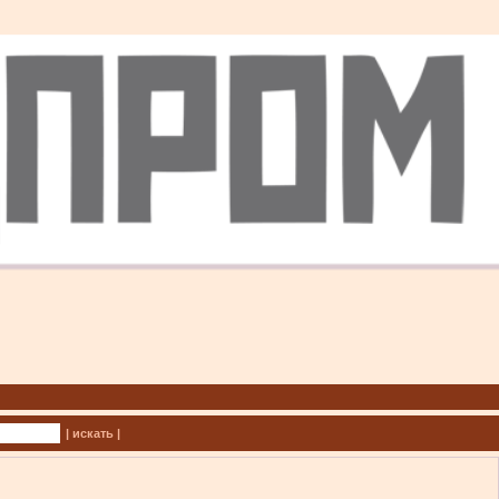
| искать |