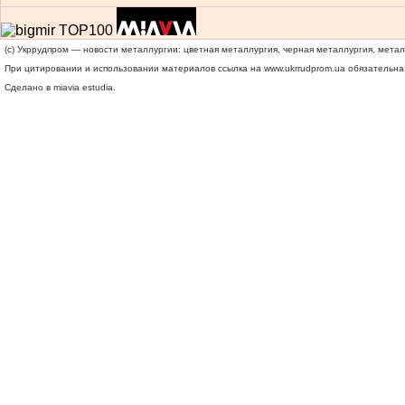
(c) Укррудпром — новости металлургии: цветная металлургия, черная металлургия, мета
При цитировании и использовании материалов ссылка на
www.ukrrudprom.ua
обязательна.
Сделано в miavia estudia.