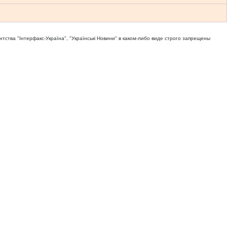
тва "Iнтерфакс-Україна", "Українськi Новини" в каком-либо виде строго запрещены