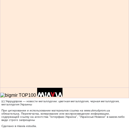
(c) Укррудпром — новости металлургии: цветная металлургия, черная металлургия,
металлургия Украины
При цитировании и использовании материалов ссылка на
www.ukrrudprom.ua
обязательна. Перепечатка, копирование или воспроизведение информации,
содержащей ссылку на агентства "Iнтерфакс-Україна", "Українськi Новини" в каком-либо
виде строго запрещены
Сделано в miavia estudia.