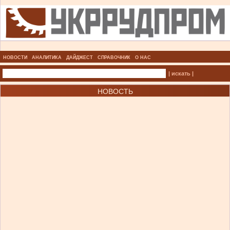
НОВОСТИ
АНАЛИТИКА
ДАЙДЖЕСТ
СПРАВОЧНИК
О НАС
| искать |
НОВОСТЬ