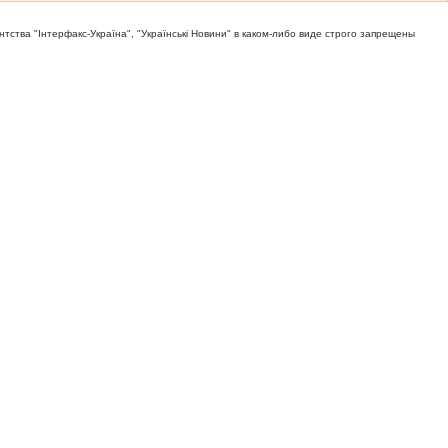
тва "Iнтерфакс-Україна", "Українськi Новини" в каком-либо виде строго запрещены