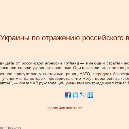
 Украины по отражению российского
щищать от российской агрессии Готланд — имеющий стратегическ
нса пригласили украинских военных. Они показали, что к полноце
оенное присутствие у восточных границ НАТО,
передает
Associat
 учениями, на которых проверяется, что могут предпринять чле
 завтра”, — сказал AP руководящий учениями контр-адмирал Йонас 
версия для печати >>
ии — введите