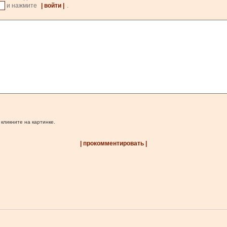
и нажмите
| войти |
.
 кликните на картинке.
| прокомментировать |