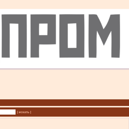
| искать |