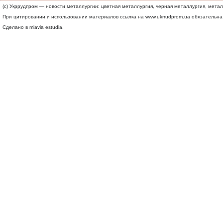
(c) Укррудпром — новости металлургии: цветная металлургия, черная металлургия, мета
При цитировании и использовании материалов ссылка на
www.ukrrudprom.ua
обязательна.
Сделано в miavia estudia.