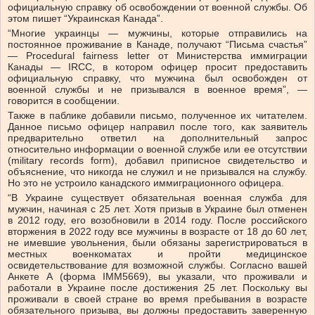
официальную справку об освобождении от военной службы. Об
этом пишет “Украинская Канада”.
“Многие украинцы — мужчины, которые отправились на
постоянное проживание в Канаде, получают “Письма счастья”
— Procedural fairness letter от Министерства иммиграции
Канады — IRCC, в котором офицер просит предоставить
официальную справку, что мужчина был освобожден от
военной службы и не призывался в военное время”, —
говорится в сообщении.
Также в паблике добавили письмо, полученное их читателем.
Данное письмо офицер направил после того, как заявитель
предварительно ответил на дополнительный запрос
относительно информации о военной службе или ее отсутствии
(military records form), добавил приписное свидетельство и
объяснение, что никогда не служил и не призывался на службу.
Но это не устроило канадского иммиграционного офицера.
“В Украине существует обязательная военная служба для
мужчин, начиная с 25 лет. Хотя призыв в Украине был отменен
в 2012 году, его возобновили в 2014 году. После российского
вторжения в 2022 году все мужчины в возрасте от 18 до 60 лет,
не имевшие увольнения, были обязаны зарегистрироваться в
местных военкоматах и пройти медицинское
освидетельствование для возможной службы. Согласно вашей
Анкете А (форма IMM5669), вы указали, что проживали и
работали в Украине после достижения 25 лет. Поскольку вы
проживали в своей стране во время пребывания в возрасте
обязательного призыва, вы должны предоставить заверенную