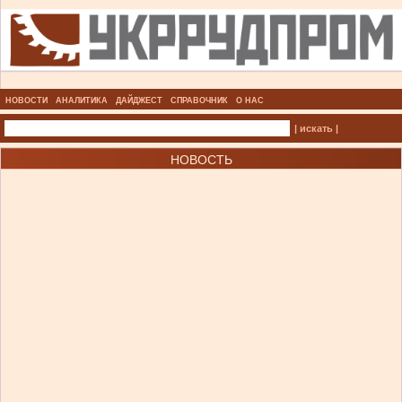
НОВОСТИ
АНАЛИТИКА
ДАЙДЖЕСТ
СПРАВОЧНИК
О НАС
| искать |
НОВОСТЬ