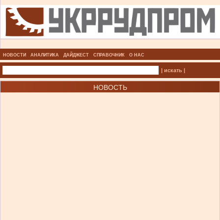
НОВОСТИ
АНАЛИТИКА
ДАЙДЖЕСТ
СПРАВОЧНИК
О НАС
| искать |
НОВОСТЬ