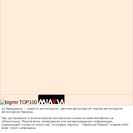
(c) Укррудпром — новости металлургии: цветная металлургия, черная металлургия,
металлургия Украины
При цитировании и использовании материалов ссылка на
www.ukrrudprom.ua
обязательна. Перепечатка, копирование или воспроизведение информации,
содержащей ссылку на агентства "Iнтерфакс-Україна", "Українськi Новини" в каком-либо
виде строго запрещены