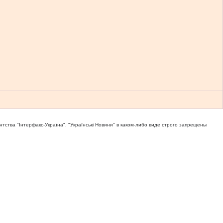
тва "Iнтерфакс-Україна", "Українськi Новини" в каком-либо виде строго запрещены