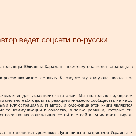
автор ведет соцсети по-русски
исательницы Юлианны Караман, поскольку она ведет страницы в
 россиянка читает ее книгу. К тому же эту книгу она писала по-
асивых книг для украинских читателей. Мы тщательно подбираем
нимательно наблюдали за реакцией книжного сообщества на нашу
ными иллюстрациями. И автор, и художница этой книги являются
ык ее коммуникации в соцсетях, а также реакции, которые эти
з всех наших социальных сетей и с сайта, уничтожить тираж,
ала, что является уроженкой Луганщины и патриоткой Украины, и