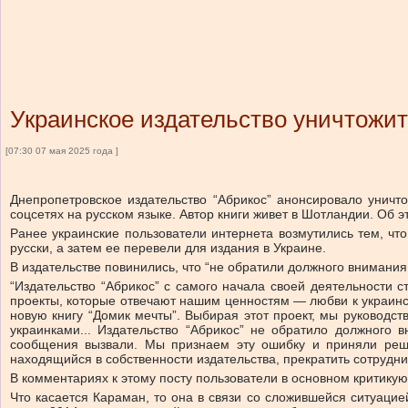
Украинское издательство уничтожит 
[07:30 07 мая 2025 года ]
Днепропетровское издательство “Абрикос” анонсировало уничт
соцсетях на русском языке. Автор книги живет в Шотландии. Об 
Ранее украинские пользователи интернета возмутились тем, что 
русски, а затем ее перевели для издания в Украине.
В издательстве повинились, что “не обратили должного внимания
“Издательство “Абрикос” с самого начала своей деятельности 
проекты, которые отвечают нашим ценностям — любви к украинс
новую книгу “Домик мечты”. Выбирая этот проект, мы руководс
украинками... Издательство “Абрикос” не обратило должного 
сообщения вызвали. Мы признаем эту ошибку и приняли решен
находящийся в собственности издательства, прекратить сотрудни
В комментариях к этому посту пользователи в основном критикую
Что касается Караман, то она в связи со сложившейся ситуацие