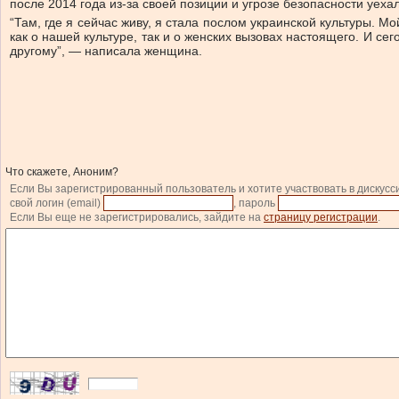
после 2014 года из-за своей позиции и угрозе безопасности уеха
“Там, где я сейчас живу, я стала послом украинской культуры. М
как о нашей культуре, так и о женских вызовах настоящего. И сег
другому”, — написала женщина.
Что скажете, Аноним?
Если Вы зарегистрированный пользователь и хотите участвовать в дискусс
свой логин (email)
, пароль
Если Вы еще не зарегистрировались, зайдите на
страницу регистрации
.