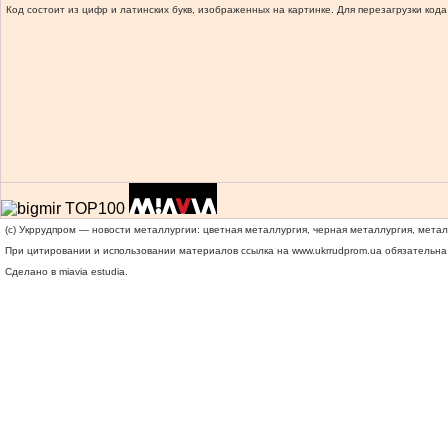
Код состоит из цифр и латинских букв, изображенных на картинке. Для перезагрузки кода
(c) Укррудпром — новости металлургии: цветная металлургия, черная металлургия, мета
При цитировании и использовании материалов ссылка на
www.ukrrudprom.ua
обязательна.
Сделано в miavia estudia.