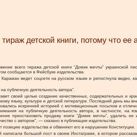
тираж детской книги, потому что ее 
ожение всего тиража детской книги “Домик мечты” украинской п
этом сообщается в Фейсбуке издательства.
Караман ведет соцсети на русском языке и репостнула видео, как
 на публичную деятельность автора”.
ставит своей целью создание качественных, содержательных и кр
кому языку, культуре и детской литературе. Последний день мы в
твовались искренней историей с мотивационным посылом и отлич
внимания на публичную деятельность автора, в частности, на яз
ие приостановить продажу книги “Домик мечты”, удалить ее и
чество с автором”, — сказано в публикации издательства.
т позицию издательства и обвиняют его в нарушении Конституции.
й написала большой пост в своем Инстаграме, в котором рассказ