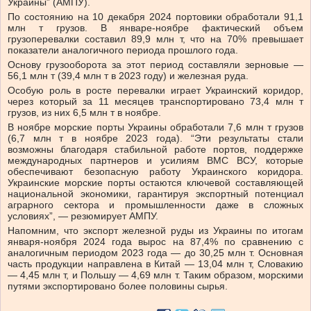
Украины” (АМПУ).
По состоянию на 10 декабря 2024 портовики обработали 91,1
млн т грузов. В январе-ноябре фактический объем
грузоперевалки составил 89,9 млн т, что на 70% превышает
показатели аналогичного периода прошлого года.
Основу грузооборота за этот период составляли зерновые —
56,1 млн т (39,4 млн т в 2023 году) и железная руда.
Особую роль в росте перевалки играет Украинский коридор,
через который за 11 месяцев транспортировано 73,4 млн т
грузов, из них 6,5 млн т в ноябре.
В ноябре морские порты Украины обработали 7,6 млн т грузов
(6,7 млн ​​т в ноябре 2023 года). “Эти результаты стали
возможны благодаря стабильной работе портов, поддержке
международных партнеров и усилиям ВМС ВСУ, которые
обеспечивают безопасную работу Украинского коридора.
Украинские морские порты остаются ключевой составляющей
национальной экономики, гарантируя экспортный потенциал
аграрного сектора и промышленности даже в сложных
условиях”, — резюмирует АМПУ.
Напомним, что экспорт железной руды из Украины по итогам
января-ноября 2024 года вырос на 87,4% по сравнению с
аналогичным периодом 2023 года — до 30,25 млн т. Основная
часть продукции направлена ​​в Китай — 13,04 млн т, Словакию
— 4,45 млн т, и Польшу — 4,69 млн т. Таким образом, морскими
путями экспортировано более половины сырья.