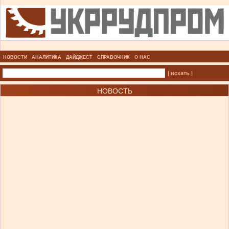
НОВОСТИ
АНАЛИТИКА
ДАЙДЖЕСТ
СПРАВОЧНИК
О НАС
| искать |
НОВОСТЬ