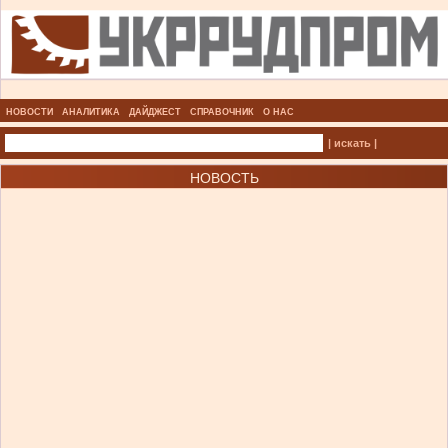
НОВОСТИ
АНАЛИТИКА
ДАЙДЖЕСТ
СПРАВОЧНИК
О НАС
| искать |
НОВОСТЬ