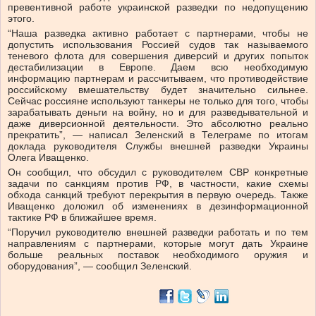
превентивной работе украинской разведки по недопущению
этого.
“Наша разведка активно работает с партнерами, чтобы не
допустить использования Россией судов так называемого
теневого флота для совершения диверсий и других попыток
дестабилизации в Европе. Даем всю необходимую
информацию партнерам и рассчитываем, что противодействие
российскому вмешательству будет значительно сильнее.
Сейчас россияне используют танкеры не только для того, чтобы
зарабатывать деньги на войну, но и для разведывательной и
даже диверсионной деятельности. Это абсолютно реально
прекратить”, — написал Зеленский в Телеграме по итогам
доклада руководителя Службы внешней разведки Украины
Олега Иващенко.
Он сообщил, что обсудил с руководителем СВР конкретные
задачи по санкциям против РФ, в частности, какие схемы
обхода санкций требуют перекрытия в первую очередь. Также
Иващенко доложил об изменениях в дезинформационной
тактике РФ в ближайшее время.
“Поручил руководителю внешней разведки работать и по тем
направлениям с партнерами, которые могут дать Украине
больше реальных поставок необходимого оружия и
оборудования”, — сообщил Зеленский.