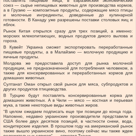
поставлять пищевые яйца, в Евразийский экономический
союз — сырье непищевых животных для производства кормов,
а в Грузию — композитные продукты, содержащие мясо птицы
и молочные ингредиенты, доведенные до кулинарной
готовности. В Канаду уже разрешены поставки столовых яиц и
яблок.
Рынок Китая открылся сразу для трех позиций, а именно:
морских млекопитающих, водных продуктов дикого вылова и
гороха.
В Кувейт Украина сможет экспортировать переработанные
пищевые продукты, а в Малайзию — молочную продукцию и
яичные продукты.
Молдова же предоставила доступ для рынка молочной
продукции, не предназначенной для потребления человеком, а
также для консервированных и переработанных кормов для
домашних животных.
Султанат Оман открыл свой рынок для мяса, субпродуктов и
других продуктов птицеводства.
В Турцию будут поставлять консервированные корма для
домашних животных. А в Чили — мясо — костная и перьевая
мука, а также некоторые виды животных жиров.
“В целом ожидаем подписать еще три позиции до конца года.
Напомню, недавно украинские производители представили в
США более двух десятков позиций, в частности снеки, вода,
кондитерские изделия. В прошлом году на американский рынок
также вышло украинское вино, поэтому сейчас мы также ждем
положительных сдвигов”, — отметил Ткачук.