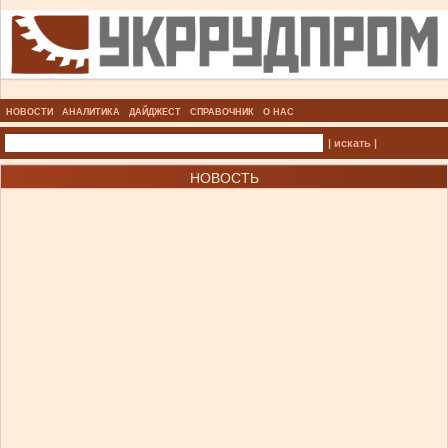
НОВОСТИ
АНАЛИТИКА
ДАЙДЖЕСТ
СПРАВОЧНИК
О НАС
| искать |
НОВОСТЬ