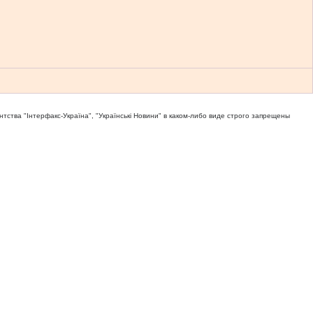
тва "Iнтерфакс-Україна", "Українськi Новини" в каком-либо виде строго запрещены