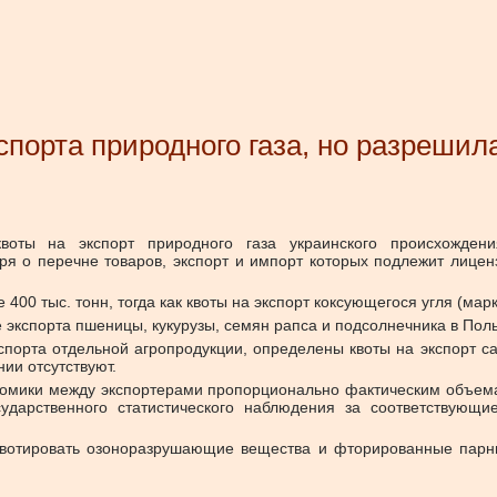
спорта природного газа, но разрешил
воты на экспорт природного газа украинского происхождени
я о перечне товаров, экспорт и импорт которых подлежит лицен
 400 тыс. тонн, тогда как квоты на экспорт коксующегося угля (ма
 экспорта пшеницы, кукурузы, семян рапса и подсолнечника в По
спорта отдельной агропродукции, определены квоты на экспорт сах
нии отсутствуют.
омики между экспортерами пропорционально фактическим объемам
дарственного статистического наблюдения за соответствующ
и квотировать озоноразрушающие вещества и фторированные парни