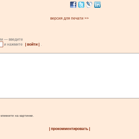
версия для печати >>
ии — введите
и нажмите
| войти |
.
 кликните на картинке.
| прокомментировать |