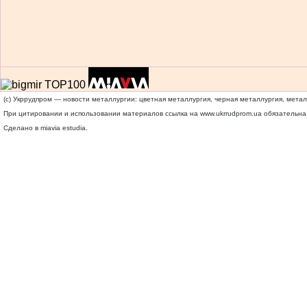
(c) Укррудпром — новости металлургии: цветная металлургия, черная металлургия, мета
При цитировании и использовании материалов ссылка на
www.ukrrudprom.ua
обязательна.
Сделано в miavia estudia.