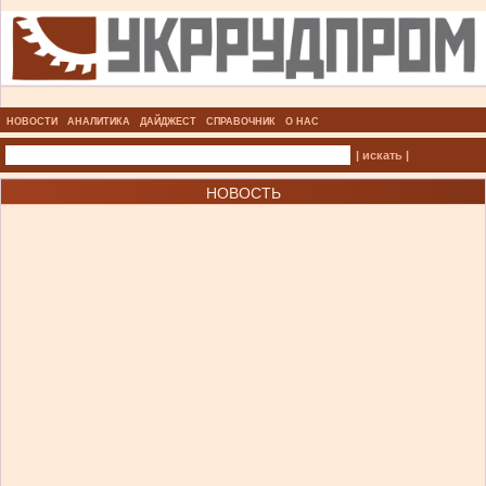
НОВОСТИ
АНАЛИТИКА
ДАЙДЖЕСТ
СПРАВОЧНИК
О НАС
| искать |
НОВОСТЬ