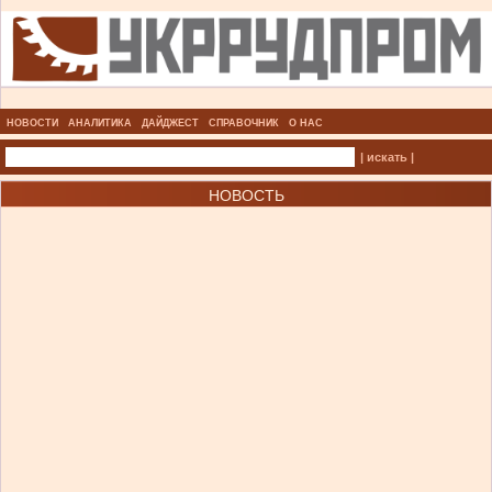
НОВОСТИ
АНАЛИТИКА
ДАЙДЖЕСТ
СПРАВОЧНИК
О НАС
| искать |
НОВОСТЬ