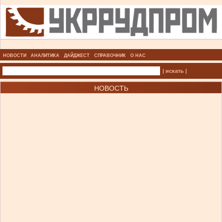
НОВОСТИ
АНАЛИТИКА
ДАЙДЖЕСТ
СПРАВОЧНИК
О НАС
| искать |
НОВОСТЬ