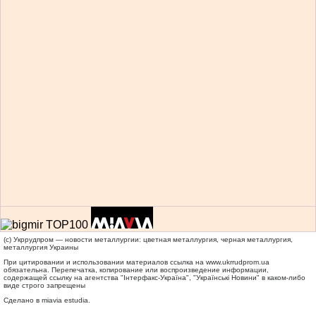
(c) Укррудпром — новости металлургии: цветная металлургия, черная металлургия,
металлургия Украины
При цитировании и использовании материалов ссылка на
www.ukrrudprom.ua
обязательна. Перепечатка, копирование или воспроизведение информации,
содержащей ссылку на агентства "Iнтерфакс-Україна", "Українськi Новини" в каком-либо
виде строго запрещены
Сделано в miavia estudia.