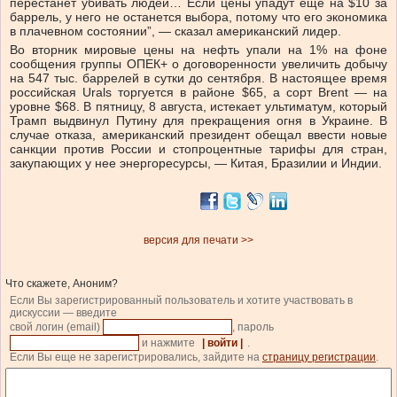
перестанет убивать людей… Если цены упадут еще на $10 за
баррель, у него не останется выбора, потому что его экономика
в плачевном состоянии”, — сказал американский лидер.
Во вторник мировые цены на нефть упали на 1% на фоне
сообщения группы ОПЕК+ о договоренности увеличить добычу
на 547 тыс. баррелей в сутки до сентября. В настоящее время
российская Urals торгуется в районе $65, а сорт Brent — на
уровне $68. В пятницу, 8 августа, истекает ультиматум, который
Трамп выдвинул Путину для прекращения огня в Украине. В
случае отказа, американский президент обещал ввести новые
санкции против России и стопроцентные тарифы для стран,
закупающих у нее энергоресурсы, — Китая, Бразилии и Индии.
версия для печати >>
Что скажете, Аноним?
Если Вы зарегистрированный пользователь и хотите участвовать в
дискуссии — введите
свой логин (email)
, пароль
и нажмите
| войти |
.
Если Вы еще не зарегистрировались, зайдите на
страницу регистрации
.