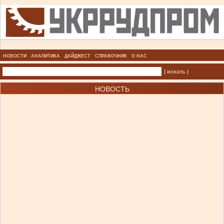
НОВОСТИ
АНАЛИТИКА
ДАЙДЖЕСТ
СПРАВОЧНИК
О НАС
| искать |
НОВОСТЬ