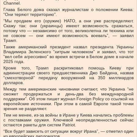
Channel.
Глава Белого дома сказал журналистам о положении Киева:
“Они теряют территорию”.
“Мы продаем его (оружие) НАТО, а они уже распределяют.
Скажу так: они (украинцы) имеют возможность сражаться,
потому что — независимо от того, великолепна ли техника или
не совсем — они имеют возможность воевать”, — заявил
Трамп.
Также американский президент назвал президента Украины
Владимира Зеленского “хитрым человеком” и заявил, что тот
“вел себя агрессивно” во время встречи в Белом доме в начале
2025 года.
Кроме того, Трамп раскритиковал помощь Киеву при
администрации своего предшественника Джо Байдена, назвав
“смехотворной” передачу вооружений на 350 миллиардов
долларов.
Между тем американские чиновники считают, что Украина “не
сможет продержаться и день-два без международной
поддержки”. Об этом пишет журнал Foreign Policy со ссылкой на
европейские источники. При этом в самой Европе такой точки
зрения не разделяют.
Тем не менее, из-за войны в Иране у Киева начались проблемы
с поставками оружия. Ключевой неопределенностью сейчас
остаются ракеты для систем Patriot.
“Все будет зависеть от ситуации вокруг Ирана”, — отметил один
из европейских дипломатов.