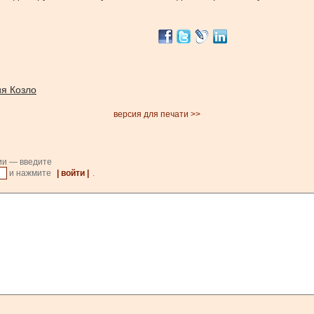
ия Козло
версия для печати >>
ии — введите
и нажмите
| войти |
.