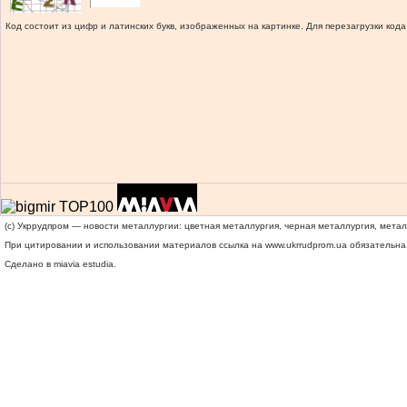
Код состоит из цифр и латинских букв, изображенных на картинке. Для перезагрузки кода
(c) Укррудпром — новости металлургии: цветная металлургия, черная металлургия, мета
При цитировании и использовании материалов ссылка на
www.ukrrudprom.ua
обязательна.
Сделано в miavia estudia.