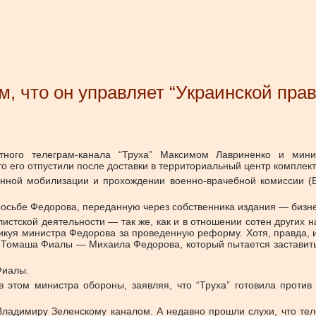
, что он управляет “Украинской пра
стного телеграм-канала “Труха” Максимом Лавриненко и ми
 его отпустили после доставки в территориальный центр комплект
онной мобилизации и прохождении военно-врачебной комиссии (В
 просьбе Федорова, переданную через собственника издания — биз
листской деятельности — так же, как и в отношении сотен других 
тикуя министра Федорова за проведенную реформу. Хотя, правда, и
а Томаша Фиалы — Михаила Федорова, который пытается заставит
Фиалы.
 этом министра обороны, заявляя, что “Труха” готовила проти
Владимиру Зеленскому каналом. А недавно прошли слухи, что теле