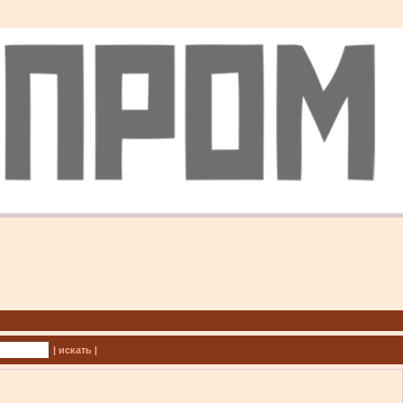
| искать |