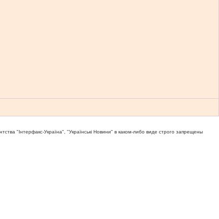
тва "Iнтерфакс-Україна", "Українськi Новини" в каком-либо виде строго запрещены