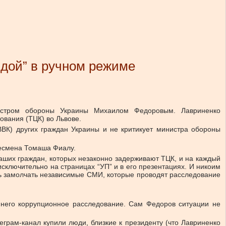
вдой” в ручном режиме
нистром обороны Украины Михаилом Федоровым. Лавриненко
ования (ТЦК) во Львове.
ВК) других граждан Украины и не критикует министра обороны
несмена Томаша Фиалу.
наших граждан, которых незаконно задерживают ТЦК, и на каждый
сключительно на страницах “УП” и в его презентациях. И никоим
ь замолчать независимые СМИ, которые проводят расследование
в него коррупционное расследование. Сам Федоров ситуации не
грам-канал купили люди, близкие к президенту (что Лавриненко