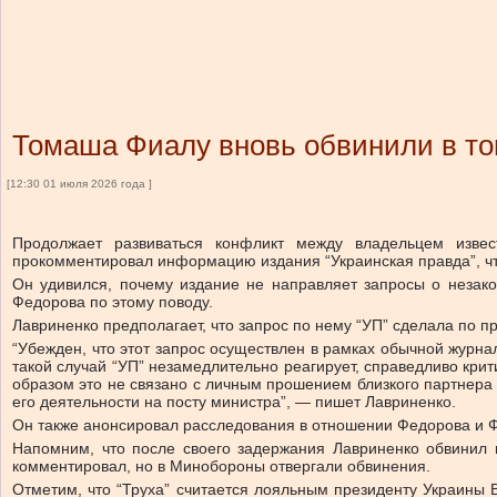
Томаша Фиалу вновь обвинили в том
[12:30 01 июля 2026 года ]
Продолжает развиваться конфликт между владельцем изве
прокомментировал информацию издания “Украинская правда”, что
Он удивился, почему издание не направляет запросы о незак
Федорова по этому поводу.
Лавриненко предполагает, что запрос по нему “УП” сделала по
“Убежден, что этот запрос осуществлен в рамках обычной журна
такой случай “УП” незамедлительно реагирует, справедливо кри
образом это не связано с личным прошением близкого партнер
его деятельности на посту министра”, — пишет Лавриненко.
Он также анонсировал расследования в отношении Федорова и 
Напомним, что после своего задержания Лавриненко обвинил в
комментировал, но в Минобороны отвергали обвинения.
Отметим, что “Труха” считается лояльным президенту Украины 