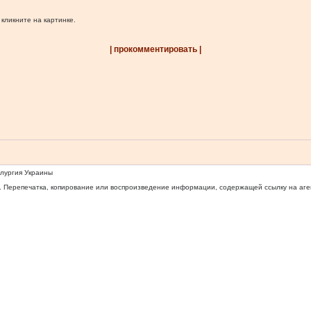
 кликните на картинке.
| прокомментировать |
ллургия Украины
 Перепечатка, копирование или воспроизведение информации, содержащей ссылку на агентс