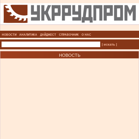
НОВОСТИ
АНАЛИТИКА
ДАЙДЖЕСТ
СПРАВОЧНИК
О НАС
| искать |
НОВОСТЬ