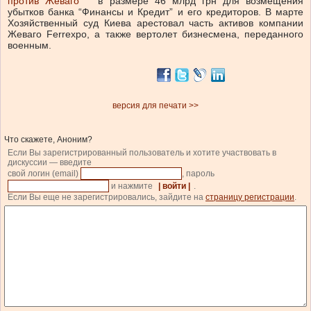
против Жеваго
в размере 46 млрд грн для возмещения
убытков банка “Финансы и Кредит” и его кредиторов. В марте
Хозяйственный суд Киева арестовал часть активов компании
Жеваго Ferrexpo, а также вертолет бизнесмена, переданного
военным.
версия для печати >>
Что скажете, Аноним?
Если Вы зарегистрированный пользователь и хотите участвовать в
дискуссии — введите
свой логин (email)
, пароль
и нажмите
| войти |
.
Если Вы еще не зарегистрировались, зайдите на
страницу регистрации
.