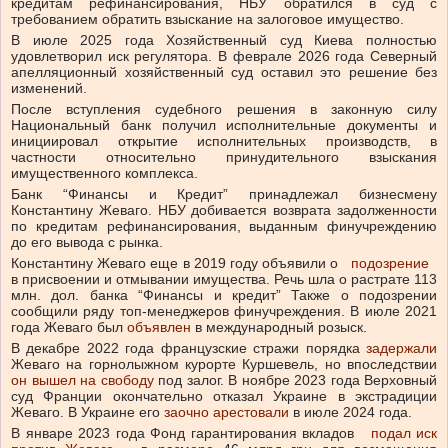
кредитам рефинансирования, НБУ обратился в суд с
требованием обратить взыскание на залоговое имущество.
В июле 2025 года Хозяйственный суд Киева полностью
удовлетворил иск регулятора. В феврале 2026 года Северный
апелляционный хозяйственный суд оставил это решение без
изменений.
После вступления судебного решения в законную силу
Национальный банк получил исполнительные документы и
инициировал открытие исполнительных производств, в
частности относительно принудительного взыскания
имущественного комплекса.
Банк “Финансы и Кредит” принадлежал бизнесмену
Константину Жеваго. НБУ добивается возврата задолженности
по кредитам рефинансирования, выданным финучреждению
до его вывода с рынка.
Константину Жеваго еще в 2019 году объявили о
подозрение
в присвоении и отмывании имущества. Речь шла о растрате 113
млн. дол. банка “Финансы и кредит” Также о подозрении
сообщили ряду топ-менеджеров финучреждения. В июле 2021
года Жеваго был
объявлен
в международный розыск.
В декабре 2022 года французские стражи порядка
задержали
Жеваго на горнолыжном курорте Куршевель, но впоследствии
он вышел на свободу
под залог. В ноябре 2023 года Верховный
суд Франции окончательно отказал Украине в экстрадиции
Жеваго. В Украине его
заочно арестовали
в июле 2024 года.
В январе 2023 года Фонд гарантирования вкладов
подал иск