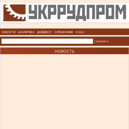
НОВОСТИ
АНАЛИТИКА
ДАЙДЖЕСТ
СПРАВОЧНИК
О НАС
| искать |
НОВОСТЬ