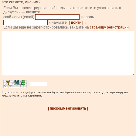
Что скажете, Аноним?
Если Вы зарегистрированный пользователь и хотите участвовать в
дискуссии — введите
свой логин (email)
, пароль
и нажмите
| войти |
.
Если Вы еще не зарегистрировались, зайдите на
страницу регистрации
.
Код состоит из цифр и латинских букв, изображенных на картинке. Для перезагрузки
кода кликните на картинке.
| прокомментировать |