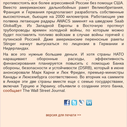
противостоять все более агрессивной России без помощи США.
Вместо американских дальнобойных ракет Великобритания,
Франция и Германия предполагают разработать собственные
высокоточные, бьющие на 2000 километров. Работающие уже
полвека летающие радары AWACS заменят на шведские Saab
GlobalEye. Из Западной Европы в Восточную протянут
трубопроводы времен холодной войны, по которым можно
будет поставлять топливо войскам в случае войны горячей с
путинской Россией. Даже американские переносные ракеты
Stinger начнут выпускаться по лицензии в Германии и
Нидерландах.
На все это нужные большие деньги. И хотя страны НАТО
наращивают оборонные расходы, эффективность
финансирования планируется повысить с помощью Банка
обороны, безопасности и устойчивости (DSRB), который в июне
анонсировали Марк Карни и Люк Фриден, премьер-министры
Канады и Люксембурга соответственно. Во вторник на саммите
в Анкаре эти две страны вместе еще с семью государствами,
включая Турцию и Украину, объявили о создании этого банка,
сообщает
The Wall Street Journal.
версия для печати >>