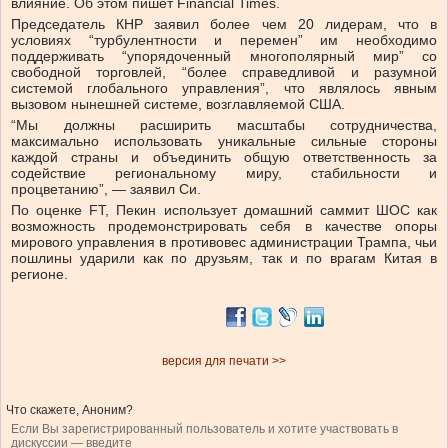
влияние. Об этом пишет Financial Times.
Председатель КНР заявил более чем 20 лидерам, что в
условиях “турбулентности и перемен” им необходимо
поддерживать “упорядоченный многополярный мир” со
свободной торговлей, “более справедливой и разумной
системой глобального управления”, что являлось явным
вызовом нынешней системе, возглавляемой США.
“Мы должны расширить масштабы сотрудничества,
максимально использовать уникальные сильные стороны
каждой страны и объединить общую ответственность за
содействие региональному миру, стабильности и
процветанию”, — заявил Си.
По оценке FT, Пекин использует домашний саммит ШОС как
возможность продемонстрировать себя в качестве опоры
мирового управления в противовес администрации Трампа, чьи
пошлины ударили как по друзьям, так и по врагам Китая в
регионе.
версия для печати >>
Что скажете, Аноним?
Если Вы зарегистрированный пользователь и хотите участвовать в
дискуссии — введите