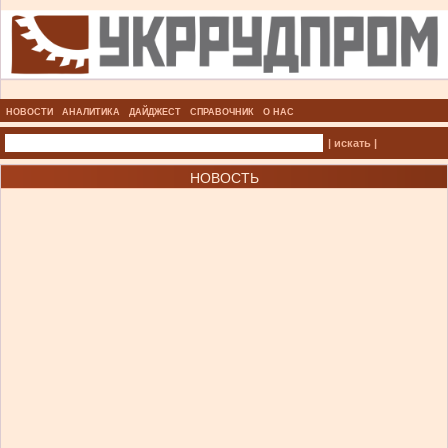
НОВОСТИ
АНАЛИТИКА
ДАЙДЖЕСТ
СПРАВОЧНИК
О НАС
| искать |
НОВОСТЬ