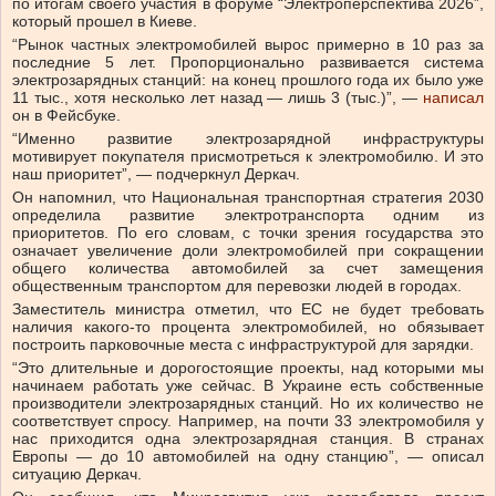
по итогам своего участия в форуме “Электроперспектива 2026”,
который прошел в Киеве.
“Рынок частных электромобилей вырос примерно в 10 раз за
последние 5 лет. Пропорционально развивается система
электрозарядных станций: на конец прошлого года их было уже
11 тыс., хотя несколько лет назад — лишь 3 (тыс.)”, —
написал
он в Фейсбуке.
“Именно развитие электрозарядной инфраструктуры
мотивирует покупателя присмотреться к электромобилю. И это
наш приоритет”, — подчеркнул Деркач.
Он напомнил, что Национальная транспортная стратегия 2030
определила развитие электротранспорта одним из
приоритетов. По его словам, с точки зрения государства это
означает увеличение доли электромобилей при сокращении
общего количества автомобилей за счет замещения
общественным транспортом для перевозки людей в городах.
Заместитель министра отметил, что ЕС не будет требовать
наличия какого-то процента электромобилей, но обязывает
построить парковочные места с инфраструктурой для зарядки.
“Это длительные и дорогостоящие проекты, над которыми мы
начинаем работать уже сейчас. В Украине есть собственные
производители электрозарядных станций. Но их количество не
соответствует спросу. Например, на почти 33 электромобиля у
нас приходится одна электрозарядная станция. В странах
Европы — до 10 автомобилей на одну станцию”, — описал
ситуацию Деркач.