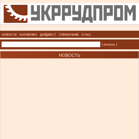
НОВОСТИ
АНАЛИТИКА
ДАЙДЖЕСТ
СПРАВОЧНИК
О НАС
| искать |
НОВОСТЬ