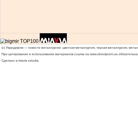
(c) Укррудпром — новости металлургии: цветная металлургия, черная металлургия, мета
При цитировании и использовании материалов ссылка на
www.ukrrudprom.ua
обязательна.
Сделано в miavia estudia.