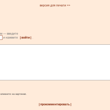
версия для печати >>
ии — введите
и нажмите
| войти |
.
 кликните на картинке.
| прокомментировать |