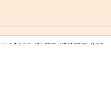
тва "Iнтерфакс-Україна", "Українськi Новини" в каком-либо виде строго запрещены