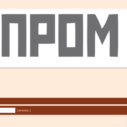
| искать |