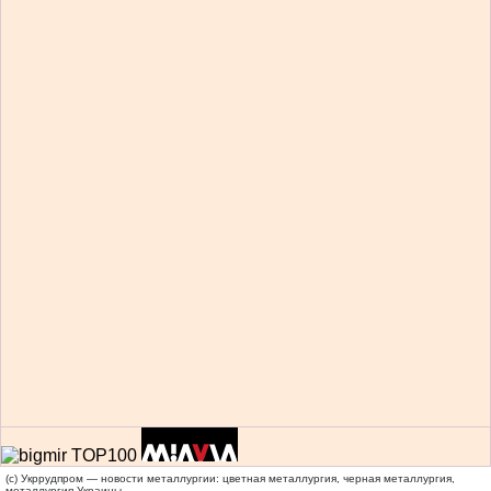
(c) Укррудпром — новости металлургии: цветная металлургия, черная металлургия,
металлургия Украины