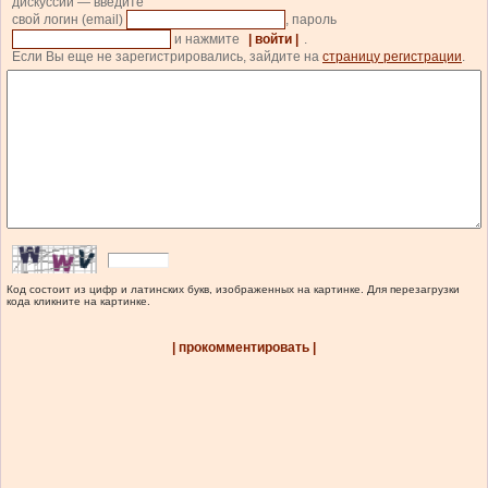
дискуссии — введите
свой логин (email)
, пароль
и нажмите
| войти |
.
Если Вы еще не зарегистрировались, зайдите на
страницу регистрации
.
Код состоит из цифр и латинских букв, изображенных на картинке. Для перезагрузки
кода кликните на картинке.
| прокомментировать |