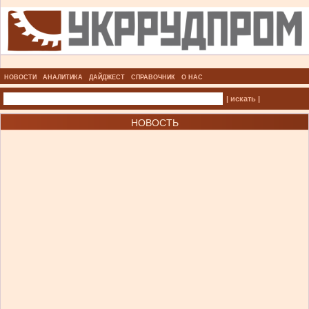
НОВОСТИ
АНАЛИТИКА
ДАЙДЖЕСТ
СПРАВОЧНИК
О НАС
| искать |
НОВОСТЬ