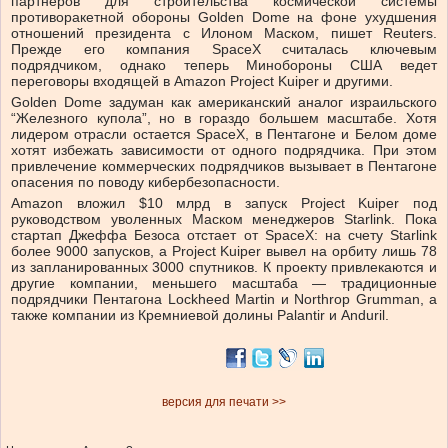
партнеров для строительства космической системы
противоракетной обороны Golden Dome на фоне ухудшения
отношений президента с Илоном Маском, пишет Reuters.
Прежде его компания SpaceX считалась ключевым
подрядчиком, однако теперь Минобороны США ведет
переговоры входящей в Amazon Project Kuiper и другими.
Golden Dome задуман как американский аналог израильского
“Железного купола”, но в гораздо большем масштабе. Хотя
лидером отрасли остается SpaceX, в Пентагоне и Белом доме
хотят избежать зависимости от одного подрядчика. При этом
привлечение коммерческих подрядчиков вызывает в Пентагоне
опасения по поводу кибербезопасности.
Amazon вложил $10 млрд в запуск Project Kuiper под
руководством уволенных Маском менеджеров Starlink. Пока
стартап Джеффа Безоса отстает от SpaceX: на счету Starlink
более 9000 запусков, а Project Kuiper вывел на орбиту лишь 78
из запланированных 3000 спутников. К проекту привлекаются и
другие компании, меньшего масштаба — традиционные
подрядчики Пентагона Lockheed Martin и Northrop Grumman, а
также компании из Кремниевой долины Palantir и Anduril.
версия для печати >>