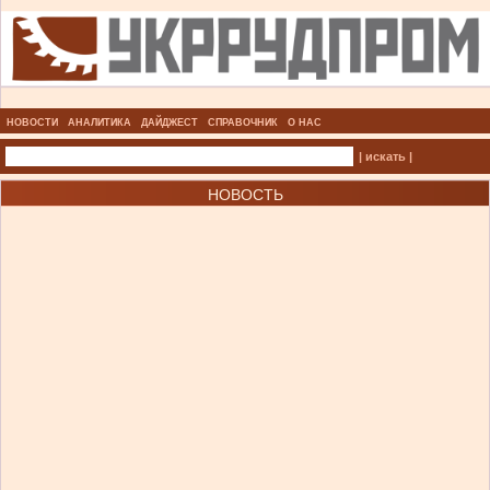
НОВОСТИ
АНАЛИТИКА
ДАЙДЖЕСТ
СПРАВОЧНИК
О НАС
| искать |
НОВОСТЬ