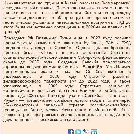
Нижневартовска до Урумчи в Китае, рассказал “Коммерсанту”
осведомленный источник. По его словам, отказаться от проекта
решили из-за его высокой стоимости. Затраты на прокладку
Севсиба оцениваются в 50 трлн руб. по причине сложных
геологических условий, а инвестиционная программа РЖД до
этого была существенно сокращена и в 2026-м не превысит 1
трлн руб.
Президент РФ Владимир Путин еще в 2023 году поручил
правительству совместно с властями Кузбасса, РАН и РЖД
представить доклад о Севсибе. Оценка целесообразности
проекта была включена в план реализации Стратегии
социально-экономического развития Сибирского федерального
округа до 2035 года. Создание Севсиба предполагало
строительство участка Нижневартовск—Белый Яр—Усть-Илимск
протяженностью около 2 тыс. км. Он был включен в
утвержденную в 2008 году Стратегию развития
железнодорожного транспорта РФ до 2023 года, а также
утвержденную в 2009 году Стратегию социально-
экономического развития Дальнего Востока и Байкальского
региона до 2025 года. Еще один участок Севсиба — Таштагол—
Урумчи — предполагает создание нового входа в Китай через
55-километровый западный отрезок российско-китайской
границы на Алтае, между Казахстаном и Монголией. Из-за
сложного рельефа рассматривалось строительство под Алтаем
двух тоннелей — российского и китайского.