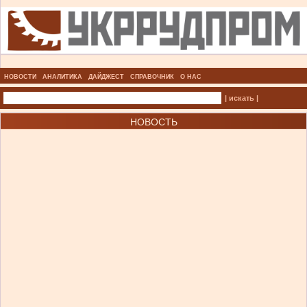
НОВОСТИ
АНАЛИТИКА
ДАЙДЖЕСТ
СПРАВОЧНИК
О НАС
| искать |
НОВОСТЬ