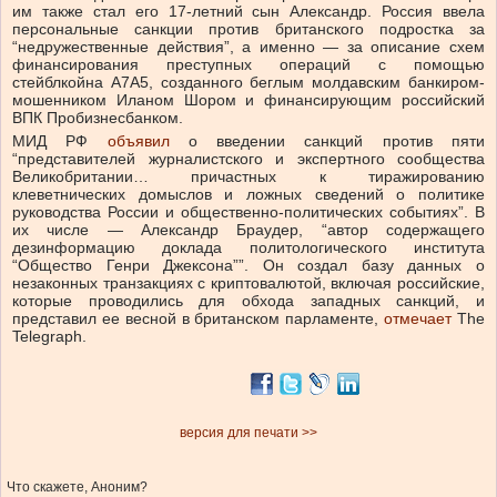
им также стал его 17-летний сын Александр. Россия ввела
персональные санкции против британского подростка за
“недружественные действия”, а именно — за описание схем
финансирования преступных операций с помощью
стейблкойна А7А5, созданного беглым молдавским банкиром-
мошенником Иланом Шором и финансирующим российский
ВПК Пробизнесбанком.
МИД РФ
объявил
о введении санкций против пяти
“представителей журналистского и экспертного сообщества
Великобритании… причастных к тиражированию
клеветнических домыслов и ложных сведений о политике
руководства России и общественно-политических событиях”. В
их числе — Александр Браудер, “автор содержащего
дезинформацию доклада политологического института
“Общество Генри Джексона””. Он создал базу данных о
незаконных транзакциях с криптовалютой, включая российские,
которые проводились для обхода западных санкций, и
представил ее весной в британском парламенте,
отмечает
The
Telegraph.
версия для печати >>
Что скажете, Аноним?