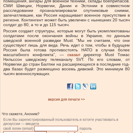
помещения, ангары для военной техники, склады боеприпасов.
СМИ Швеции, Норвегии, Дании и Эстонии в совместном
расследовании проанализировали спутниковые снимки,
запечатлевшие, как Россия наращивает военное присутствие в
регионе. Контингент может быть увеличен с нынешних 20 тысяч
солдат до 80, а то и до 115 тысяч.
Россия создает структуры, которые могут быть укомплектованы
солдатами после окончания войны в Украине, по данным
шведской военной разведки Must. “Мы не считаем, что они
существуют лишь для вида. Речь идет о том, чтобы в будущем
Россия была готова противостоять НАТО в случае более
масштабного конфликта”, —
сказал
директор Must Томас
Нильссон шведскому телеканалу SVT. По его словам, от
Норвегии до стран Балтии на расширяющихся в последние год-
два базах будет размещено восемь дивизий. Это минимум 80
тысяч военнослужащих.
версия для печати >>
Что скажете, Аноним?
Если Вы зарегистрированный пользователь и хотите участвовать в
дискуссии — введите
свой логин (email)
, пароль