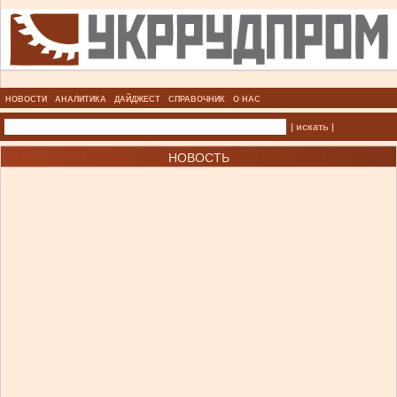
НОВОСТИ
АНАЛИТИКА
ДАЙДЖЕСТ
СПРАВОЧНИК
О НАС
| искать |
НОВОСТЬ