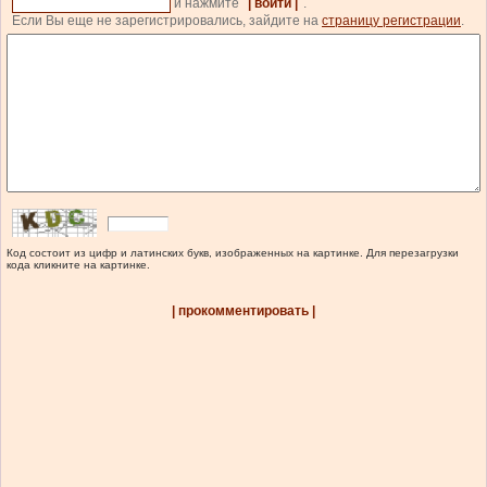
и нажмите
| войти |
.
Если Вы еще не зарегистрировались, зайдите на
страницу регистрации
.
Код состоит из цифр и латинских букв, изображенных на картинке. Для перезагрузки
кода кликните на картинке.
| прокомментировать |