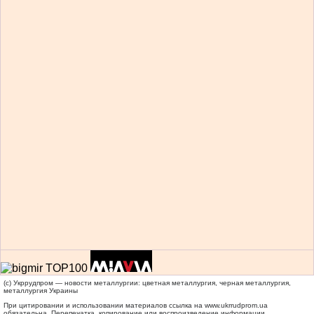
(c) Укррудпром — новости металлургии: цветная металлургия, черная металлургия,
металлургия Украины
При цитировании и использовании материалов ссылка на
www.ukrrudprom.ua
обязательна. Перепечатка, копирование или воспроизведение информации,