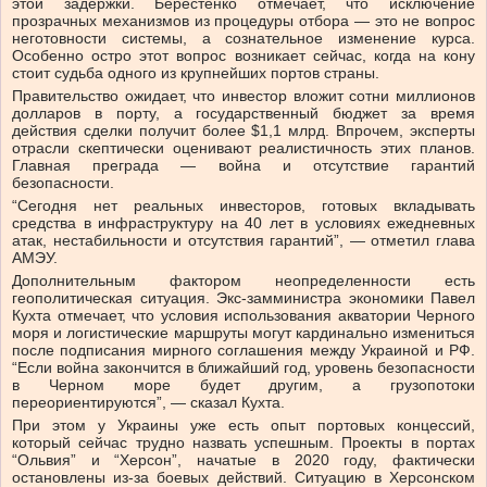
этой задержки. Берестенко отмечает, что исключение
прозрачных механизмов из процедуры отбора — это не вопрос
неготовности системы, а сознательное изменение курса.
Особенно остро этот вопрос возникает сейчас, когда на кону
стоит судьба одного из крупнейших портов страны.
Правительство ожидает, что инвестор вложит сотни миллионов
долларов в порту, а государственный бюджет за время
действия сделки получит более $1,1 млрд. Впрочем, эксперты
отрасли скептически оценивают реалистичность этих планов.
Главная преграда — война и отсутствие гарантий
безопасности.
“Сегодня нет реальных инвесторов, готовых вкладывать
средства в инфраструктуру на 40 лет в условиях ежедневных
атак, нестабильности и отсутствия гарантий”, — отметил глава
АМЭУ.
Дополнительным фактором неопределенности есть
геополитическая ситуация. Экс-замминистра экономики Павел
Кухта отмечает, что условия использования акватории Черного
моря и логистические маршруты могут кардинально измениться
после подписания мирного соглашения между Украиной и РФ.
“Если война закончится в ближайший год, уровень безопасности
в Черном море будет другим, а грузопотоки
переориентируются”, — сказал Кухта.
При этом у Украины уже есть опыт портовых концессий,
который сейчас трудно назвать успешным. Проекты в портах
“Ольвия” и “Херсон”, начатые в 2020 году, фактически
остановлены из-за боевых действий. Ситуацию в Херсонском