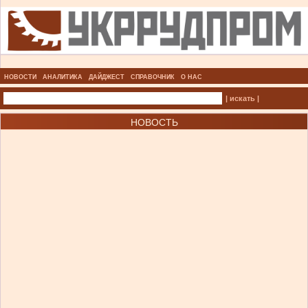
НОВОСТИ
АНАЛИТИКА
ДАЙДЖЕСТ
СПРАВОЧНИК
О НАС
| искать |
НОВОСТЬ