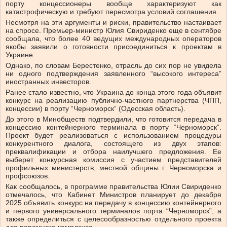
порту концессионеры вообще характеризуют как
катастрофическую и требуют пересмотра условий соглашения.
Несмотря на эти аргументы и риски, правительство настаивает
на спросе. Премьер-министр Юлия Свириденко еще в сентябре
сообщала, что более 40 ведущих международных операторов
якобы заявили о готовности присоединиться к проектам в
Украине.
Однако, по словам Берестенко, отрасль до сих пор не увидела
ни одного подтверждения заявленного “высокого интереса”
иностранных инвесторов.
Ранее стало известно, что Украина до конца этого года объявит
конкурс на реализацию публично-частного партнерства (ЧПП,
концессии) в порту “Черноморск” (Одесская область).
До этого в Минобществ подтвердили, что готовится передача в
концессию контейнерного терминала в порту “Черноморск”.
Проект будет реализоваться с использованием процедуры
конкурентного диалога, состоящего из двух этапов:
преквалификации и отбора наилучшего предложения. Ее
выберет конкурсная комиссия с участием представителей
профильных министерств, местной общины г. Черноморска и
профсоюзов.
Как сообщалось, в программе правительства Юлии Свириденко
отмечалось, что Кабинет Министров планирует до декабря
2025 объявить конкурс на передачу в концессию контейнерного
и первого универсального терминалов порта “Черноморск”, а
также определиться с целесообразностью отдельного проекта