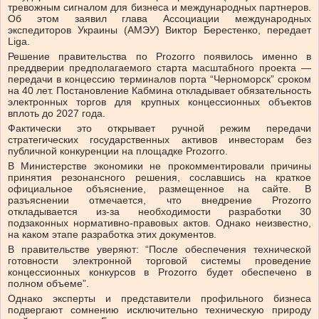
тревожным сигналом для бизнеса и международных партнеров.
Об этом заявил глава Ассоциации международных
экспедиторов Украины (АМЭУ) Виктор Берестенко, передает
Liga.
Решение правительства по Prozorro появилось именно в
преддверии предполагаемого старта масштабного проекта —
передачи в концессию терминалов порта “Черноморск” сроком
на 40 лет. Постановление Кабмина откладывает обязательность
электронных торгов для крупных концессионных объектов
вплоть до 2027 года.
Фактически это открывает ручной режим передачи
стратегических государственных активов инвесторам без
публичной конкуренции на площадке Prozorro.
В Министерстве экономики не прокомментировали причины
принятия резонансного решения, сославшись на краткое
официальное объяснение, размещенное на сайте. В
разъяснении отмечается, что внедрение Prozorro
откладывается из-за необходимости разработки 30
подзаконных нормативно-правовых актов. Однако неизвестно,
на каком этапе разработка этих документов.
В правительстве уверяют: “После обеспечения технической
готовности электронной торговой системы проведение
концессионных конкурсов в Prozorro будет обеспечено в
полном объеме”.
Однако эксперты и представители профильного бизнеса
подвергают сомнению исключительно техническую природу